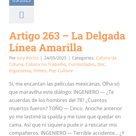
05/2025
Artigo 263 – La Delgada
Línea Amarilla
Por
Iury Rocha
|
24/05/2025
|
Categories:
Coluna da
Coluna
,
Coluna no Trabalho
,
Curiosidades
,
Dor
,
Ergonomia
,
Filmes
,
Pop Culture
Sí, me encantan las películas mexicanas. Olha só
que maravilha este diálogo: INGENIERO — ¿Te
acuerdas de los hombres del 78? ¿Cuantos
muertos fueron? TOÑO — Cinco. Anoche anterior
yo me lastimé la spalda y me tuve que quedar en
cama. Así que ni siquiera pude ir a rescatar mis
compañeros. INGENIERO — Terrible accidente... ¿Y