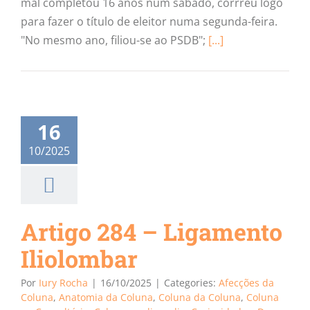
mal completou 16 anos num sábado, corrreu logo
para fazer o título de eleitor numa segunda-feira.
"No mesmo ano, filiou-se ao PSDB";
[...]
16
10/2025
Artigo 284 – Ligamento
Iliolombar
Por
Iury Rocha
|
16/10/2025
|
Categories:
Afecções da
Coluna
,
Anatomia da Coluna
,
Coluna da Coluna
,
Coluna