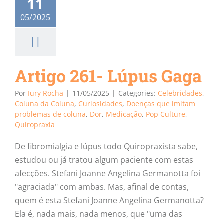
11
05/2025
Artigo 261- Lúpus Gaga
Por
Iury Rocha
|
11/05/2025
|
Categories:
Celebridades
,
Coluna da Coluna
,
Curiosidades
,
Doenças que imitam
problemas de coluna
,
Dor
,
Medicação
,
Pop Culture
,
Quiropraxia
De fibromialgia e lúpus todo Quiropraxista sabe,
estudou ou já tratou algum paciente com estas
afecções. Stefani Joanne Angelina Germanotta foi
"agraciada" com ambas. Mas, afinal de contas,
quem é esta Stefani Joanne Angelina Germanotta?
Ela é, nada mais, nada menos, que "uma das