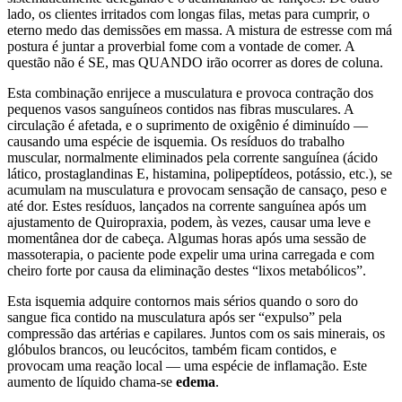
lado, os clientes irritados com longas filas, metas para cumprir, o
eterno medo das demissões em massa. A mistura de estresse com má
postura é juntar a proverbial fome com a vontade de comer. A
questão não é SE, mas QUANDO irão ocorrer as dores de coluna.
Esta combinação enrijece a musculatura e provoca contração dos
pequenos vasos sanguíneos contidos nas fibras musculares. A
circulação é afetada, e o suprimento de oxigênio é diminuído —
causando uma espécie de isquemia. Os resíduos do trabalho
muscular, normalmente eliminados pela corrente sanguínea (ácido
lático, prostaglandinas E, histamina, polipeptídeos, potássio, etc.), se
acumulam na musculatura e provocam sensação de cansaço, peso e
até dor. Estes resíduos, lançados na corrente sanguínea após um
ajustamento de Quiropraxia, podem, às vezes, causar uma leve e
momentânea dor de cabeça. Algumas horas após uma sessão de
massoterapia, o paciente pode expelir uma urina carregada e com
cheiro forte por causa da eliminação destes “lixos metabólicos”.
Esta isquemia adquire contornos mais sérios quando o soro do
sangue fica contido na musculatura após ser “expulso” pela
compressão das artérias e capilares. Juntos com os sais minerais, os
glóbulos brancos, ou leucócitos, também ficam contidos, e
provocam uma reação local — uma espécie de inflamação. Este
aumento de líquido chama-se
edema
.