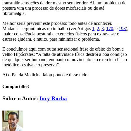
transmitir sensações de dor mesmo sem ter dor. Aí, um problema de
postura vira um processo de dores miofasciais ou de até
fibromialgia.
Melhor seria prevenir este processo todo antes de acontecer.
Mudanças ergonômicas no trabalho (ver Artigos
1
,
2
,
3
,
170
, e
198
),
maior consciência postural e exercícios físicos para extravasar o
estresse ajudam, e muito, para minimizar o problema.
E concluímos aqui com outra sensacional frase de efeito do bom e
velho Hipócrates: “A falta de atividade física destrói a boa condição
de qualquer ser humano, enquanto o movimento e o exercício físico
metódico o salva e o preserva”.
Aí o Pai da Medicina falou pouco e disse tudo.
Compartilhe!
Facebook
X
LinkedIn
WhatsApp
E-
Sobre o Autor:
Iury Rocha
mail