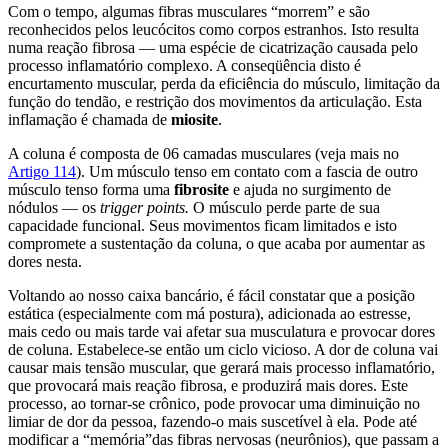
Com o tempo, algumas fibras musculares “morrem” e são
reconhecidos pelos leucócitos como corpos estranhos. Isto resulta
numa reação fibrosa — uma espécie de cicatrização causada pelo
processo inflamatório complexo. A conseqüência disto é
encurtamento muscular, perda da eficiência do músculo, limitação da
função do tendão, e restrição dos movimentos da articulação. Esta
inflamação é chamada de
miosite
.
A coluna é composta de 06 camadas musculares (veja mais no
Artigo 114
). Um músculo tenso em contato com a fascia de outro
músculo tenso forma uma
fibrosite
e ajuda no surgimento de
nódulos — os
trigger points.
O músculo perde parte de sua
capacidade funcional. Seus movimentos ficam limitados e isto
compromete a sustentação da coluna, o que acaba por aumentar as
dores nesta.
Voltando ao nosso caixa bancário, é fácil constatar que a posição
estática (especialmente com má postura), adicionada ao estresse,
mais cedo ou mais tarde vai afetar sua musculatura e provocar dores
de coluna. Estabelece-se então um ciclo vicioso. A dor de coluna vai
causar mais tensão muscular, que gerará mais processo inflamatório,
que provocará mais reação fibrosa, e produzirá mais dores. Este
processo, ao tornar-se crônico, pode provocar uma diminuição no
limiar de dor da pessoa, fazendo-o mais suscetível à ela. Pode até
modificar a “memória”das fibras nervosas (neurônios), que passam a