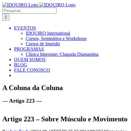
Ir
Facebook
Instagram
X
LinkedIn
E-
para
mail
Buscar
o
resultados
conteúdo
para:
EVENTOS
IDQUIRO International
Cursos, Seminários e Workshops
Cursos de Imersão
PROGRAMAS
Clínica Itinerante: Chapada Diamantina
QUEM SOMOS
BLOG
FALE CONOSCO
A Coluna da Coluna
— Artigo 223 —
Artigo 223 – Sobre Músculo e Movimento