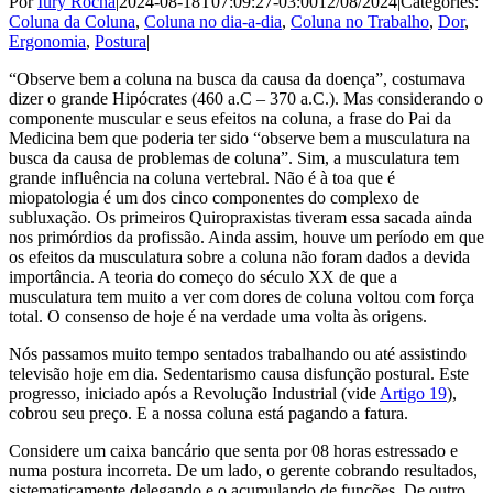
Por
Iury Rocha
|
2024-08-18T07:09:27-03:00
12/08/2024
|
Categories:
Coluna da Coluna
,
Coluna no dia-a-dia
,
Coluna no Trabalho
,
Dor
,
Ergonomia
,
Postura
|
“Observe bem a coluna na busca da causa da doença”, costumava
dizer o grande Hipócrates (460 a.C – 370 a.C.). Mas considerando o
componente muscular e seus efeitos na coluna, a frase do Pai da
Medicina bem que poderia ter sido “observe bem a musculatura na
busca da causa de problemas de coluna”. Sim, a musculatura tem
grande influência na coluna vertebral. Não é à toa que é
miopatologia é um dos cinco componentes do complexo de
subluxação. Os primeiros Quiropraxistas tiveram essa sacada ainda
nos primórdios da profissão. Ainda assim, houve um período em que
os efeitos da musculatura sobre a coluna não foram dados a devida
importância. A teoria do começo do século XX de que a
musculatura tem muito a ver com dores de coluna voltou com força
total. O consenso de hoje é na verdade uma volta às origens.
Nós passamos muito tempo sentados trabalhando ou até assistindo
televisão hoje em dia. Sedentarismo causa disfunção postural. Este
progresso, iniciado após a Revolução Industrial (vide
Artigo 19
),
cobrou seu preço. E a nossa coluna está pagando a fatura.
Considere um caixa bancário que senta por 08 horas estressado e
numa postura incorreta. De um lado, o gerente cobrando resultados,
sistematicamente delegando e o acumulando de funções. De outro