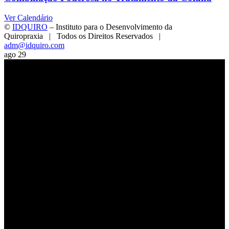
Ver Calendário
©
IDQUIRO
– Instituto para o Desenvolvimento da
Quiropraxia | Todos os Direitos Reservados |
adm@idquiro.com
Facebook
Instagram
X
LinkedIn
E-
Toggle
ago
29
mail
Sliding
Bar
Area