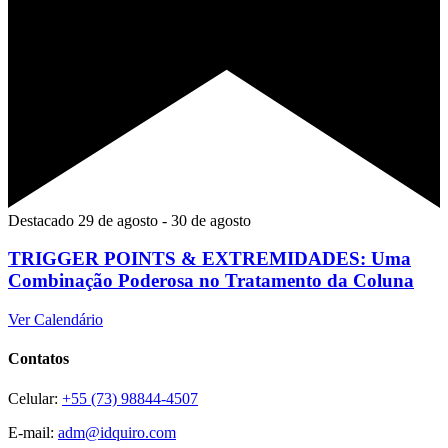
Destacado
29 de agosto
-
30 de agosto
TRIGGER POINTS & EXTREMIDADES: Uma
Combinação Poderosa no Tratamento da Coluna
Ver Calendário
Contatos
Celular:
+55 (73) 98844-4507
E-mail:
adm@idquiro.com