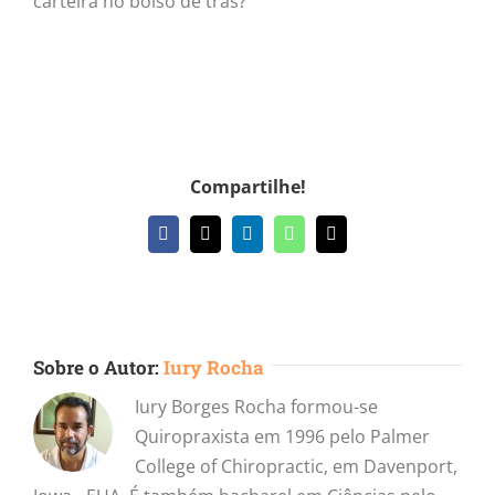
carteira no bolso de trás?
Compartilhe!
Facebook
X
LinkedIn
WhatsApp
E-
mail
Sobre o Autor:
Iury Rocha
Iury Borges Rocha formou-se
Quiropraxista em 1996 pelo Palmer
College of Chiropractic, em Davenport,