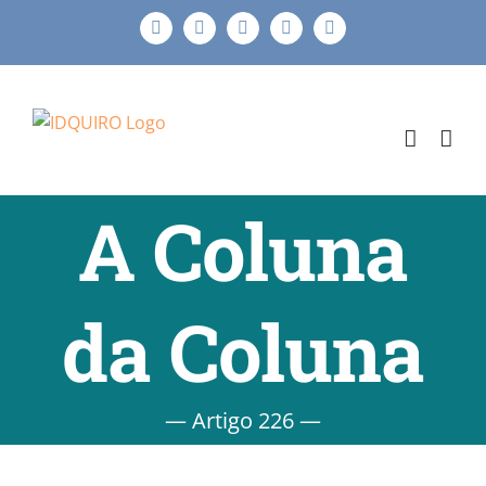
Ir
Facebook
Instagram
X
LinkedIn
E-
para
mail
o
conteúdo
A Coluna
da Coluna
— Artigo 226 —