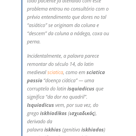
todo paciente já atendido com este
problema entrou no consultório com o
prévio entendimento que dores no tal
“asiático” se originam da coluna e
“descem” da coluna a nádega, coxa ou
perna.
Incidentalmente, a palavra parece
remontar do século 14, do latin
medieval
sciatica
, como em
sciatica
passio
“doença ciática” — uma
corruptela do latin
isquiadicus
que
significa “da dor no quadril”.
Isquiadicus
vem, por sua vez, do
grego
iskhiadikos
(
ισχιαδικός
)
,
derivado da
palavra
iskhias
(genitivo
iskhiados
)