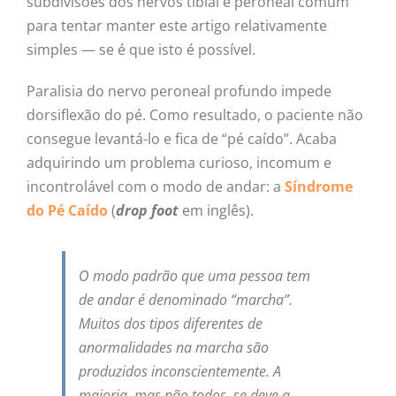
subdivisões dos nervos tibial e peroneal comum
para tentar manter este artigo relativamente
simples — se é que isto é possível.
Paralisia do nervo peroneal profundo impede
dorsiflexão do pé. Como resultado, o paciente não
consegue levantá-lo e fica de “pé caído”. Acaba
adquirindo um problema curioso, incomum e
incontrolável com o modo de andar: a
Síndrome
do Pé Caído
(
drop foot
em inglês).
O modo padrão que uma pessoa tem
de andar é denominado “marcha”.
Muitos dos tipos diferentes de
anormalidades na marcha são
produzidos inconscientemente. A
maioria, mas não todos, se deve a