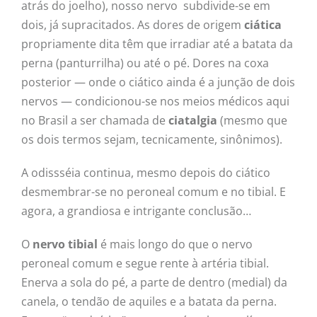
atrás do joelho), nosso nervo subdivide-se em
dois, já supracitados. As dores de origem
ciática
propriamente dita têm que irradiar até a batata da
perna (panturrilha) ou até o pé. Dores na coxa
posterior — onde o ciático ainda é a junção de dois
nervos — condicionou-se nos meios médicos aqui
no Brasil a ser chamada de
ciatalgia
(mesmo que
os dois termos sejam, tecnicamente, sinônimos).
A odissséia continua, mesmo depois do ciático
desmembrar-se no peroneal comum e no tibial. E
agora, a grandiosa e intrigante conclusão…
O
nervo tibial
é mais longo do que o nervo
peroneal comum e segue rente à artéria tibial.
Enerva a sola do pé, a parte de dentro (medial) da
canela, o tendão de aquiles e a batata da perna.