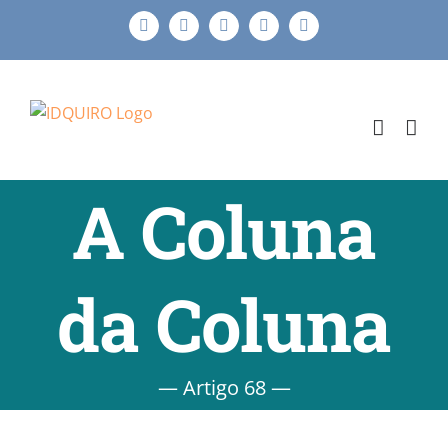
Ir
Facebook
Instagram
X
LinkedIn
E-
para
mail
o
conteúdo
A Coluna
da Coluna
— Artigo 68 —