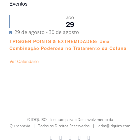
Eventos
AGO
29
Destacado
29 de agosto
-
30 de agosto
TRIGGER POINTS & EXTREMIDADES: Uma
Combinação Poderosa no Tratamento da Coluna
Ver Calendário
©
IDQUIRO
– Instituto para o Desenvolvimento da
Quiropraxia | Todos os Direitos Reservados |
adm@idquiro.com
Facebook
Instagram
X
LinkedIn
E-