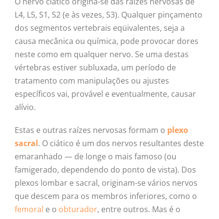
O nervo ciático origina-se das raízes nervosas de
L4, L5, S1, S2 (e às vezes, S3). Qualquer pinçamento
dos segmentos vertebrais eqüivalentes, seja a
causa mecânica ou química, pode provocar dores
neste como em qualquer nervo. Se uma destas
vértebras estiver subluxada, um período de
tratamento com manipulações ou ajustes
específicos vai, provável e eventualmente, causar
alívio.
Estas e outras raízes nervosas formam o
plexo
sacral
. O ciático é um dos nervos resultantes deste
emaranhado — de longe o mais famoso (ou
famigerado, dependendo do ponto de vista). Dos
plexos lombar e sacral, originam-se vários nervos
que descem para os membros inferiores, como o
femoral
e o
obturador
, entre outros. Mas é o