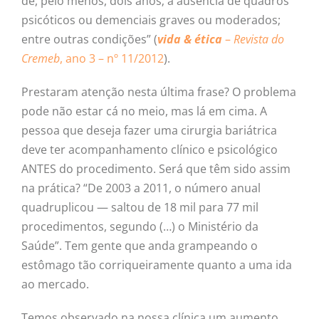
de, pelo menos, dois anos; a ausência de quadros
psicóticos ou demenciais graves ou moderados;
entre outras condições” (
vida & ética
–
Revista do
Cremeb
, ano 3 – nº 11/2012
).
Prestaram atenção nesta última frase? O problema
pode não estar cá no meio, mas lá em cima. A
pessoa que deseja fazer uma cirurgia bariátrica
deve ter acompanhamento clínico e psicológico
ANTES do procedimento. Será que têm sido assim
na prática? “De 2003 a 2011, o número anual
quadruplicou — saltou de 18 mil para 77 mil
procedimentos, segundo (…) o Ministério da
Saúde”. Tem gente que anda grampeando o
estômago tão corriqueiramente quanto a uma ida
ao mercado.
Temos observado na nossa clínica um aumento