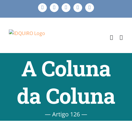
Ir
Facebook
Instagram
X
LinkedIn
E-
para
mail
o
conteúdo
A Coluna
da Coluna
— Artigo 126 —