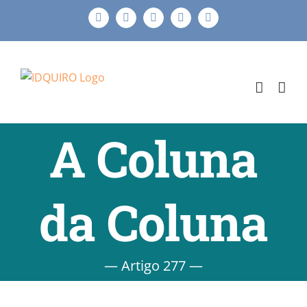
Ir
Facebook
Instagram
X
LinkedIn
E-
para
mail
o
conteúdo
A Coluna
da Coluna
— Artigo 277 —