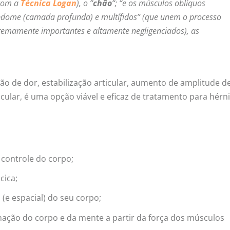
 com a
Técnica Logan
), o “
chão
“; “e os músculos oblíquos
bdome (camada profunda) e multífidos” (que unem o processo
tremamente importantes e altamente negligenciados), as
ão de dor, estabilização articular, aumento de amplitude d
cular, é uma opção viável e eficaz de tratamento para hérn
controle do corpo;
cica;
e espacial) do seu corpo;
ção do corpo e da mente a partir da força dos músculos