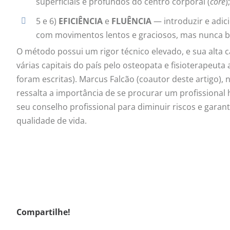
superficiais e profundos do centro corporal (
core
)
5 e 6)
EFICIÊNCIA
e
FLUÊNCIA
— introduzir e adic
com movimentos lentos e graciosos, mas nunca ba
O método possui um rigor técnico elevado, e sua alta c
várias capitais do país pelo osteopata e fisioterapeut
foram escritas). Marcus Falcão (coautor deste artigo), 
ressalta a importância de se procurar um profissional h
seu conselho profissional para diminuir riscos e gara
qualidade de vida.
Compartilhe!