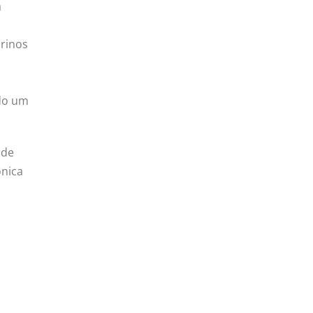
a
rinos
do um
 de
ônica