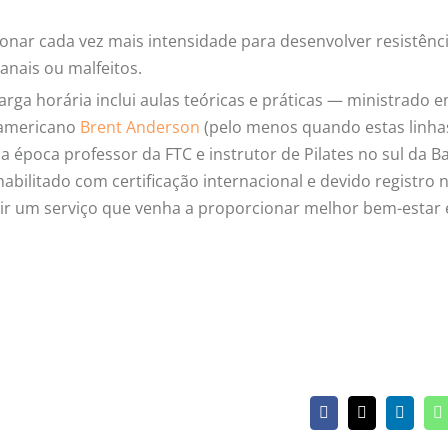
;
ionar cada vez mais intensidade para desenvolver resistênc
nais ou malfeitos.
arga horária inclui aulas teóricas e práticas — ministrado 
a americano
Brent Anderson
(pelo menos quando estas linha
na época professor da FTC e instrutor de Pilates no sul da Ba
abilitado com certificação internacional e devido registro 
ntir um serviço que venha a proporcionar melhor bem-estar 
Facebook
X
Linked
W