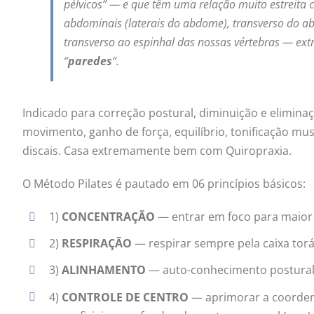
pélvicos” — e que têm uma relação muito estreita
abdominais (laterais do abdome), transverso do a
transverso ao espinhal das nossas vértebras — ex
“
paredes
“.
Indicado para correção postural, diminuição e eliminaç
movimento, ganho de força, equilíbrio, tonificação mus
discais. Casa extremamente bem com Quiropraxia.
O Método Pilates é pautado em 06 princípios básicos:
1)
CONCENTRAÇÃO
— entrar em foco para maior 
2)
RESPIRAÇÃO
— respirar sempre pela caixa torá
3)
ALINHAMENTO
— auto-conhecimento postural (
4)
CONTROLE DE CENTRO
— aprimorar a coordena