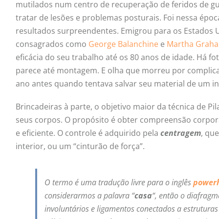
mutilados num centro de recuperação de feridos de gu
tratar de lesões e problemas posturais. Foi nessa époc
resultados surpreendentes. Emigrou para os Estados U
consagrados como
George Balanchine
e
Martha Grah
eficácia do seu trabalho até os 80 anos de idade. Há 
parece até montagem. E olha que morreu por complic
ano antes quando tentava salvar seu material de um inc
Brincadeiras à parte, o objetivo maior da técnica de 
seus corpos. O propósito é obter compreensão corpora
e eficiente. O controle é adquirido pela
centragem
, qu
interior, ou um “cinturão de força”.
O termo é uma tradução livre para o inglês
power
considerarmos a palavra “
casa
“, então o diafragma
involuntários e ligamentos conectados a estrutur