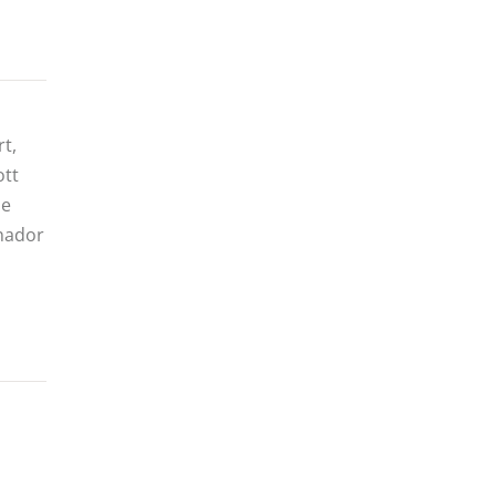
t,
ott
 e
enador