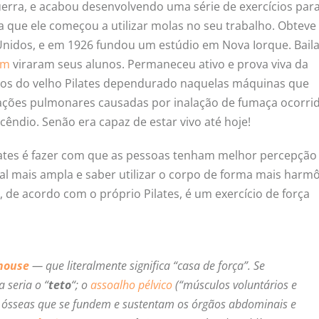
erra, e acabou desenvolvendo uma série de exercícios par
a que ele começou a utilizar molas no seu trabalho. Obteve
nidos, e em 1926 fundou um estúdio em Nova Iorque. Baila
am
viraram seus alunos. Permaneceu ativo e prova viva da
fotos do velho Pilates dependurado naquelas máquinas que
ações pulmonares causadas por inalação de fumaça ocorri
êndio. Senão era capaz de estar vivo até hoje!
Pilates é fazer com que as pessoas tenham melhor percepção
l mais ampla e saber utilizar o corpo de forma mais harm
e, de acordo com o próprio Pilates, é um exercício de força
house
— que literalmente significa “casa de força”. Se
 seria o “
teto
“; o
assoalho pélvico
(“músculos voluntários e
as ósseas que se fundem e sustentam os órgãos abdominais e