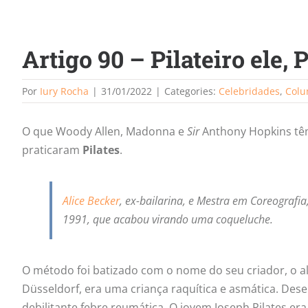
Artigo 90 – Pilateiro ele, P
Por
Iury Rocha
|
31/01/2022
|
Categories:
Celebridades
,
Colu
O que Woody Allen, Madonna e
Sir
Anthony Hopkins têm
praticaram
Pilates
.
Alice Becker
, ex-bailarina, e Mestra em Coreografia
1991, que acabou virando uma coqueluche.
O método foi batizado com o nome do seu criador, o 
Düsseldorf, era uma criança raquítica e asmática. Des
debilitante febre reumática. O jovem Joseph Pilates era