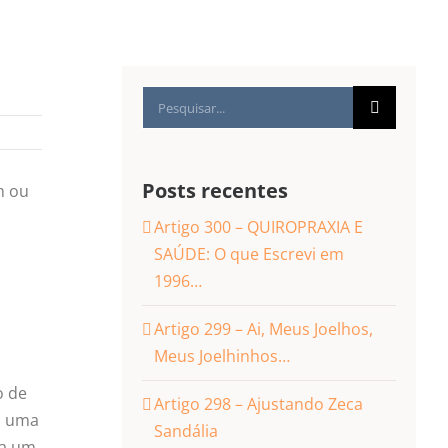
Buscar
resultados
para:
Posts recentes
m ou
Artigo 300 – QUIROPRAXIA E
SAÚDE: O que Escrevi em
1996…
Artigo 299 – Ai, Meus Joelhos,
Meus Joelhinhos…
o de
Artigo 298 – Ajustando Zeca
do uma
Sandália
ra um