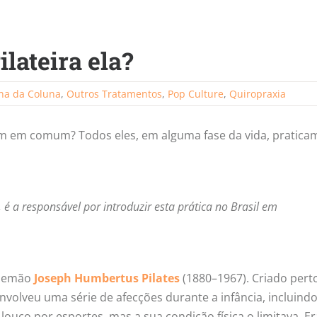
ilateira ela?
na da Coluna
,
Outros Tratamentos
,
Pop Culture
,
Quiropraxia
 em comum? Todos eles, em alguma fase da vida, pratica
, é a responsável por introduzir esta prática no Brasil em
alemão
Joseph Humbertus Pilates
(1880–1967). Criado pert
envolveu uma série de afecções durante a infância, incluin
 louco por esportes, mas a sua condição física o limitava. E