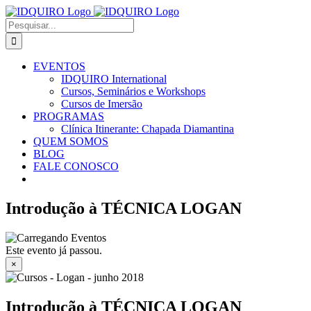
Ir
Facebook
Instagram
X
LinkedIn
E-
para
mail
Buscar
o
resultados
conteúdo
para:
EVENTOS
IDQUIRO International
Cursos, Seminários e Workshops
Cursos de Imersão
PROGRAMAS
Clínica Itinerante: Chapada Diamantina
QUEM SOMOS
BLOG
FALE CONOSCO
Introdução à TÉCNICA LOGAN
Este evento já passou.
×
Introdução à TÉCNICA LOGAN