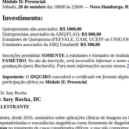
Módulo II: Presencial:
Sábado,
28 de outubro
das 18h00 às 22h00 —
Novo Hamburgo, R
Investimento:
Quiropraxistas não-associados:
R$ 1000,00
Quiropraxistas associados da ABQ/FLAQ:
R$ 800,00
Estudantes de Quiropraxia (FEEVALE, UAM, UCEFF ou UNIGA
Estudantes associados da ABQ Estudantil:
R$ 300,00
Inscrições permitidas
SOMENTE
a estudantes e formados de institu
FAMETRO
.
No ato da inscrição, será necessário informar o nome 
graduação (para Bacharéis). Para mais informações acesse nossos
T
Importante:
O
IDQUIRO
concederá o certificado em formato digita
participação efetiva no
Módulo II: Presencial
.
. Iury Rocha, DC
ALESTRANTE
nistra, desde 2016, seminários sobre aplicações clínicas de imagens no B
mputadorizadas e ressonâncias magnéticas como ferramenta de diagnóst
gan
no tratamento de casos considerados difíceis, e que não comportav