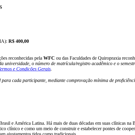
S
MA):
R$ 400,00
ições reconhecidas pela
WFC
ou das Faculdades de Quiropraxia reconh
da universidade, o número de matrícula/registro acadêmico e o semestr
ermos e Condições Gerais
.
l para cada participante, mediante comprovação mínima de proficiênci
rasil e América Latina. Há mais de duas décadas em suas clínicas na Bah
ico clínico e como um meio de construir e estabelecer pontes de coop
am ajustamentos tidos como tradicionais.