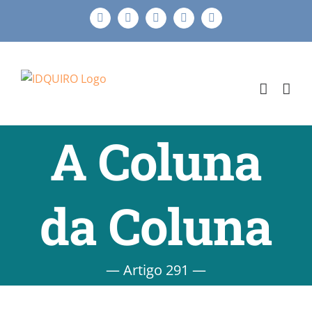
Ir
Facebook
Instagram
X
LinkedIn
E-
para
mail
o
conteúdo
A Coluna
da Coluna
— Artigo 291 —