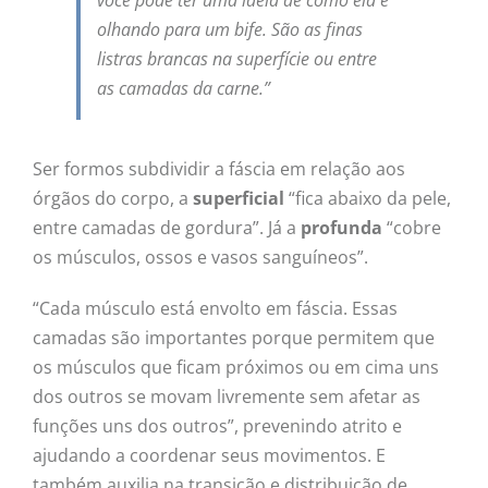
você pode ter uma ideia de como ela é
olhando para um bife. São as finas
listras brancas na superfície ou entre
as camadas da carne.”
Ser formos subdividir a fáscia em relação aos
órgãos do corpo, a
superficial
“fica abaixo da pele,
entre camadas de gordura”. Já a
profunda
“cobre
os músculos, ossos e vasos sanguíneos”.
“Cada músculo está envolto em fáscia. Essas
camadas são importantes porque permitem que
os músculos que ficam próximos ou em cima uns
dos outros se movam livremente sem afetar as
funções uns dos outros”, prevenindo atrito e
ajudando a coordenar seus movimentos. E
também auxilia na transição e distribuição de