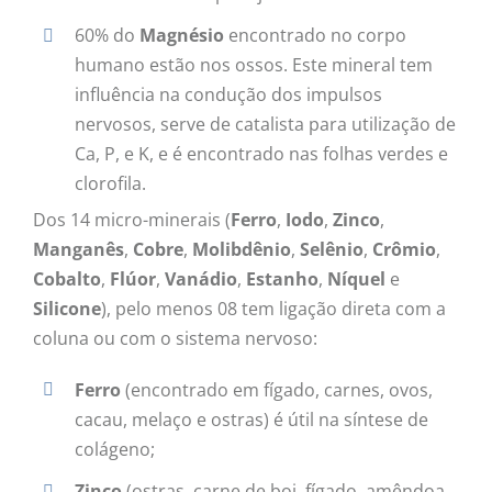
60% do
Magnésio
encontrado no corpo
humano estão nos ossos. Este mineral tem
influência na condução dos impulsos
nervosos, serve de catalista para utilização de
Ca, P, e K, e é encontrado nas folhas verdes e
clorofila.
Dos 14 micro-minerais (
Ferro
,
Iodo
,
Zinco
,
Manganês
,
Cobre
,
Molibdênio
,
Selênio
,
Crômio
,
Cobalto
,
Flúor
,
Vanádio
,
Estanho
,
Níquel
e
Silicone
), pelo menos 08 tem ligação direta com a
coluna ou com o sistema nervoso:
Ferro
(encontrado em fígado, carnes, ovos,
cacau, melaço e ostras) é útil na síntese de
colágeno;
Zinco
(ostras, carne de boi, fígado, amêndoa