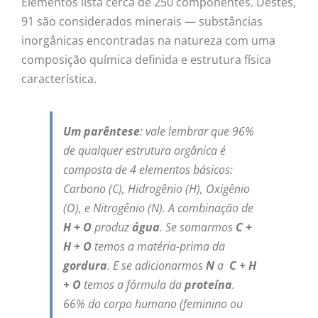
Elementos lista cerca de 250 componentes. Destes,
91 são considerados minerais — substâncias
inorgânicas encontradas na natureza com uma
composição química definida e estrutura física
característica.
Um parêntese
: vale lembrar que 96%
de qualquer estrutura orgânica é
composta de 4 elementos básicos:
Carbono (C), Hidrogênio (H), Oxigênio
(O), e Nitrogênio (N). A combinação de
H + O
produz
água
. Se somarmos
C +
H + O
temos a matéria-prima da
gordura
. E se adicionarmos
N
a
C + H
+ O
temos a fórmula da
proteína
.
66% do corpo humano (feminino ou