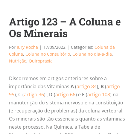
Artigo 123 – A Coluna e
Os Minerais
Por
Iury Rocha
|
17/09/2022
|
Categories:
Coluna da
Coluna
,
Coluna no Consultório
,
Coluna no dia-a-dia
,
Nutrição
,
Quiropraxia
Discorremos em artigos anteriores sobre a
importância das Vitaminas
A
(
artigo 84
),
B
(
artigo
95
), C (
artigo 36
) ,
D
(
artigo 66
) e
E
(
artigo 108
) na
manutenção do sistema nervoso e na constituição
(e recuperação de problemas) da coluna vertebral.
Os minerais são tão essenciais quanto as vitaminas
neste processo. Na Química, a Tabela de