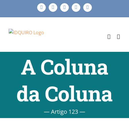
Ir
Facebook
Instagram
X
LinkedIn
E-
para
mail
o
conteúdo
A Coluna
da Coluna
— Artigo 123 —