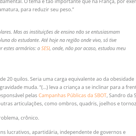
ndamental. O tema é tão importante que na França, por exe
amatura, para reduzir seu peso.”
lares. Mas as instituições de ensino não se entusiasmam
una do estudante. Até hoje na região onde vivo, só tive
ar estes armários: o
SESI
, onde, não por acaso, estudou meu
de 20 quilos. Seria uma carga equivalente ao da obesidade
avidade muda. “(…) leva a criança a se inclinar para a fren
responsável pelas
Campanhas Públicas da SBOT
, Sandro da S
tras articulações, como ombros, quadris, joelhos e tornoz
roblema, crônico.
ins lucrativos, apartidária, independente de governos e