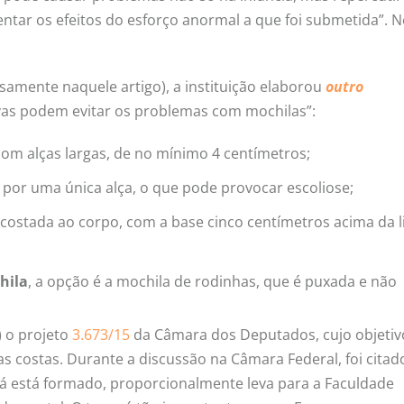
entar os efeitos do esforço anormal a que foi submetida”. 
amente naquele artigo), a instituição elaborou
outro
as podem evitar os problemas com mochilas”:
om alças largas, de no mínimo 4 centímetros;
 por uma única alça, o que pode provocar escoliose;
costada ao corpo, com a base cinco centímetros acima da l
hila
, a opção é a mochila de rodinhas, que é puxada e não
) o projeto
3.673/15
da Câmara dos Deputados, cujo objetiv
as costas. Durante a discussão na Câmara Federal, foi citad
 já está formado, proporcionalmente leva para a Faculdade