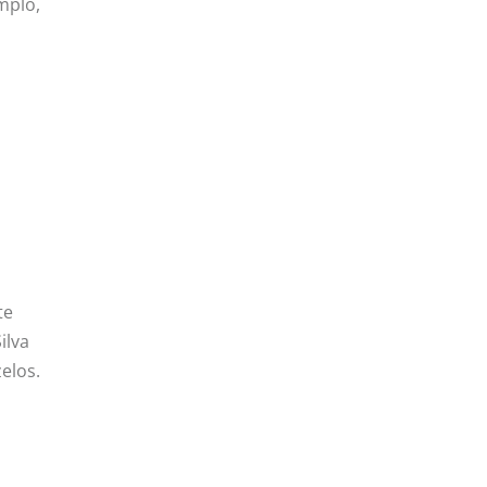
mplo,
te
ilva
elos.