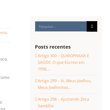
Buscar
resultados
omia
,
para:
Posts recentes
,
Artigo 300 – QUIROPRAXIA E
ico.
SAÚDE: O que Escrevi em
1996…
 como
Artigo 299 – Ai, Meus Joelhos,
Meus Joelhinhos…
Artigo 298 – Ajustando Zeca
s:
Sandália
 na