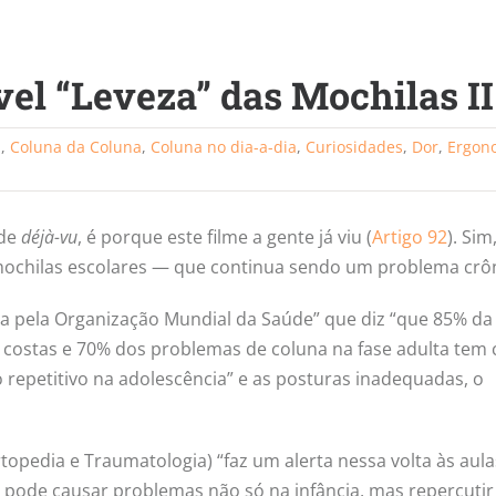
vel “Leveza” das Mochilas II
a
,
Coluna da Coluna
,
Coluna no dia-a-dia
,
Curiosidades
,
Dor
,
Ergon
 de
déjà-vu
, é porque este filme a gente já viu (
Artigo 92
). Sim
mochilas escolares — que continua sendo um problema crôn
da pela Organização Mundial da Saúde” que diz “que 85% da
s costas e 70% dos problemas de coluna na fase adulta tem
 repetitivo na adolescência” e as posturas inadequadas, o
topedia e Traumatologia) “faz um alerta nessa volta às aula
pode causar problemas não só na infância, mas repercutir