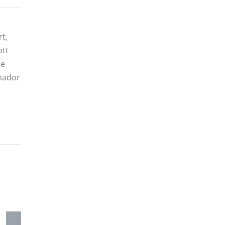
t,
ott
 e
enador