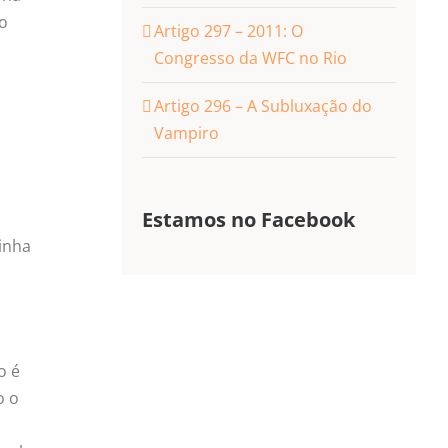
No
Artigo 297 – 2011: O
Congresso da WFC no Rio
Artigo 296 – A Subluxação do
Vampiro
Estamos no Facebook
inha
o é
o o