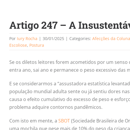
Artigo 247 – A Insustentá
Por
Iury Rocha
|
30/01/2025
|
Categories:
Afecções da Colun
Escoliose
,
Postura
Se os diletos leitores forem acometidos por um senso
entra ano, sai ano e permanece o peso excessivo das 
E se considerarmos a “assustadora estatística levanta
população mundial adulta sente ou já sentiu dores na
causa o efeito cumulativo do excesso de peso e esforço
problema adquire contornos pandêmicos.
Com isto em mente, a
SBOT
(Sociedade Brasileira de Or
uma mochila que pese mais de 10% do peso da criança 