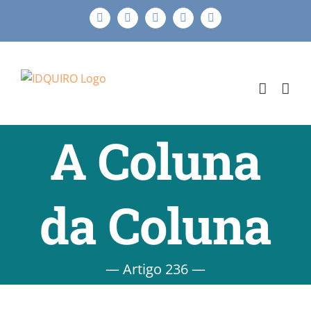
Ir
Facebook
Instagram
X
LinkedIn
E-
para
mail
o
conteúdo
A Coluna
da Coluna
— Artigo 236 —