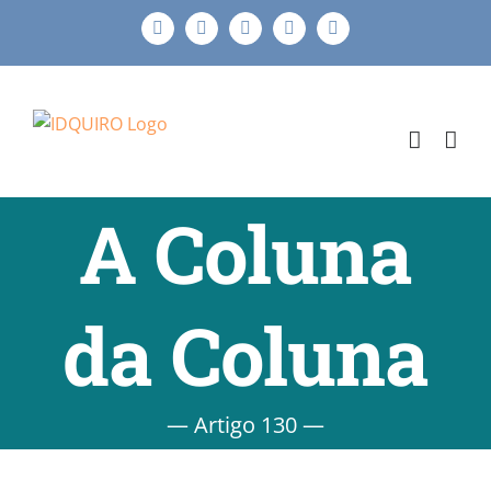
Ir
Facebook
Instagram
X
LinkedIn
E-
para
mail
o
conteúdo
A Coluna
da Coluna
— Artigo 130 —