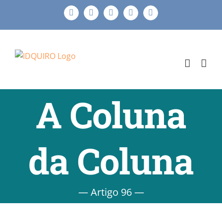
Ir
Facebook
Instagram
X
LinkedIn
E-
para
mail
o
conteúdo
A Coluna
da Coluna
— Artigo 96 —