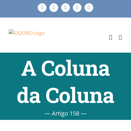
Ir
Facebook
Instagram
X
LinkedIn
E-
para
mail
o
conteúdo
A Coluna
da Coluna
— Artigo 158 —