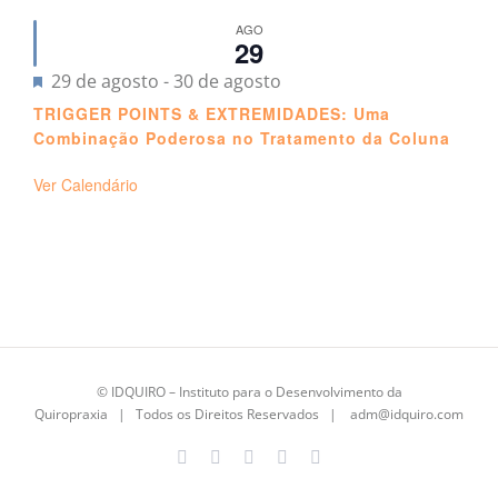
AGO
29
Destacado
29 de agosto
-
30 de agosto
TRIGGER POINTS & EXTREMIDADES: Uma
Combinação Poderosa no Tratamento da Coluna
Ver Calendário
©
IDQUIRO
– Instituto para o Desenvolvimento da
Quiropraxia | Todos os Direitos Reservados |
adm@idquiro.com
Facebook
Instagram
X
LinkedIn
E-
mail