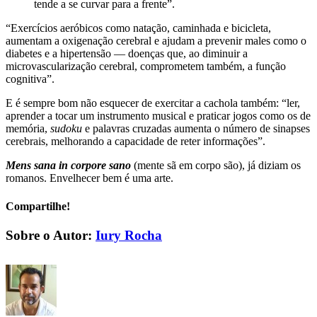
tende a se curvar para a frente”.
“Exercícios aeróbicos como natação, caminhada e bicicleta,
aumentam a oxigenação cerebral e ajudam a prevenir males como o
diabetes e a hipertensão — doenças que, ao diminuir a
microvascularização cerebral, comprometem também, a função
cognitiva”.
E é sempre bom não esquecer de exercitar a cachola também: “ler,
aprender a tocar um instrumento musical e praticar jogos como os de
memória,
sudoku
e palavras cruzadas aumenta o número de sinapses
cerebrais, melhorando a capacidade de reter informações”.
Mens sana in corpore sano
(mente sã em corpo são), já diziam os
romanos. Envelhecer bem é uma arte.
Compartilhe!
Facebook
X
LinkedIn
WhatsApp
E-
Sobre o Autor:
Iury Rocha
mail