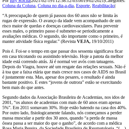
Por
Iury Rocha
|
2021-02-19T12:58:12-03:00
19/02/2021
|
Categories:
Coluna da Coluna
,
Coluna no dia-a-dia
,
Esporte
,
Reabilitação
|
“A preocupação de quem já passou dos 60 anos não se limita às
rugas de expressão. O avanço da idade vem acompanhado de um
risco maior de quedas e doenças cardiovasculares. Para prevenir
esses males, o primeiro passo é submeter-se periodicamente a
avaliações médicas. O segundo, tão importante como o primeiro, é
manter atividade física regular.” (Revista
VEJA,
19/10/2011)
Pois é. Foi-se o tempo em que passar dos sessenta significava ficar
em casa tricotando ou assistindo televisão. Hoje a patota da melhor
idade está correndo atrás. Já é normal ver avós com tatuagens.
Depois do Viagra, houve até um resgate das relações sexuais. Não é
à toa que a faixa etária que mais cresce nos casos de AIDS no Brasil
é justamente esta. Mas, apesar dos pesares, o resultado é ainda
bastante positivo. E estes “jovens de outrora” estão se exercitando
bem mais do que antes.
Segundo dados da Associação Brasileira de Academias, nos idos de
2001, “os alunos de academias com mais de 60 anos eram apenas
5%”. Em 2011 somavam 30%. Hoje estão batendo na casa dos 40%.
Por outro lado, fisiologicamente falando, nós começamos a perder
massa muscular a partir dos 30 anos, quando “a perda de massa
óssea passa a ser maior do que o ganho”, de acordo com a médica
Rosa Maria Pereira, da Sociedade Brasileira de Reumatologia. “(…)