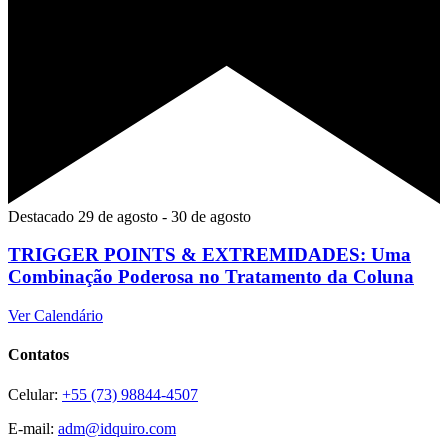
Destacado
29 de agosto
-
30 de agosto
TRIGGER POINTS & EXTREMIDADES: Uma
Combinação Poderosa no Tratamento da Coluna
Ver Calendário
Contatos
Celular:
+55 (73) 98844-4507
E-mail:
adm@idquiro.com