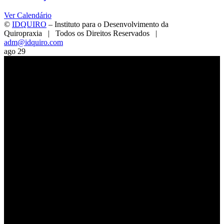
Ver Calendário
©
IDQUIRO
– Instituto para o Desenvolvimento da
Quiropraxia | Todos os Direitos Reservados |
adm@idquiro.com
Facebook
Instagram
X
LinkedIn
E-
Toggle
ago
29
mail
Sliding
Bar
Area