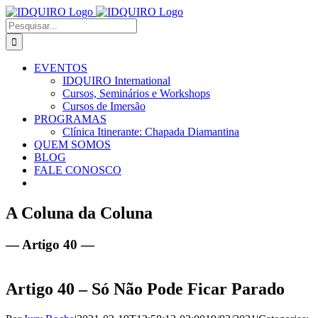
Ir
Facebook
Instagram
X
LinkedIn
E-
para
mail
Buscar
o
resultados
conteúdo
para:
EVENTOS
IDQUIRO International
Cursos, Seminários e Workshops
Cursos de Imersão
PROGRAMAS
Clínica Itinerante: Chapada Diamantina
QUEM SOMOS
BLOG
FALE CONOSCO
A Coluna da Coluna
— Artigo 40 —
Artigo 40 – Só Não Pode Ficar Parado