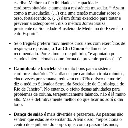
escriba. Melhora a flexibilidade e a capacidade
cardiorrespiratória, e aumenta a resistência muscular. “’Assim
como a musculação, (…) cria uma tensão muscular sobre o
osso, fortalecendo-o. (…) é um ótimo exercício para tratar e
prevenir a osteoporose’, diz o médico Jomar Souza,
presidente da Sociedade Brasileira de Medicina do Exercício
e do Esporte”.
Se o freguês preferir movimentos circulares com exercícios de
respiração e postura, o
Tai Chi Chuan
é altamente
recomendado. Por estimular o equilíbrio, “é apontado por
estudos internacionais como forma de prevenir quedas (…)”.
Caminhada
e
bicicleta
são muito bons para o sistema
cardiorrespiratório. “’Cardíacos que caminham trinta minutos,
cinco vezes por semana, reduzem em 31% o risco de morte’,
diz o médico Salvador Serra, da Sociedade de Cardiologia do
Rio de Janeiro”. No entanto, o efeito destas atividades para
problemas de coluna, terapeuticamente falando, não é lá muito
alto. Mas é definitivamente melhor do que ficar no sofá o dia
todo.
Dança de salão
é mais divertida e prazerosa. As pessoas não
sentem que estão se exercitando. Além disso, “reposiciona o
centro de equilíbrio do corpo, que, com o passar dos anos,