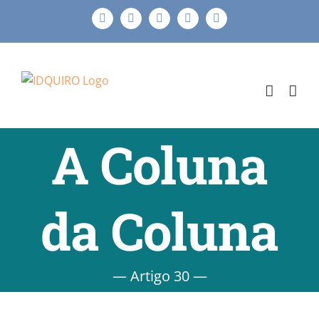
Ir
Facebook
Instagram
X
LinkedIn
E-
para
mail
o
conteúdo
A Coluna
da Coluna
— Artigo 30 —