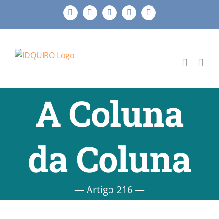
Ir
Facebook
Instagram
X
LinkedIn
E-
para
mail
o
conteúdo
A Coluna
da Coluna
— Artigo 216 —