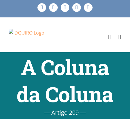
Ir
Facebook
Instagram
X
LinkedIn
E-
para
mail
o
conteúdo
A Coluna
da Coluna
— Artigo 209 —