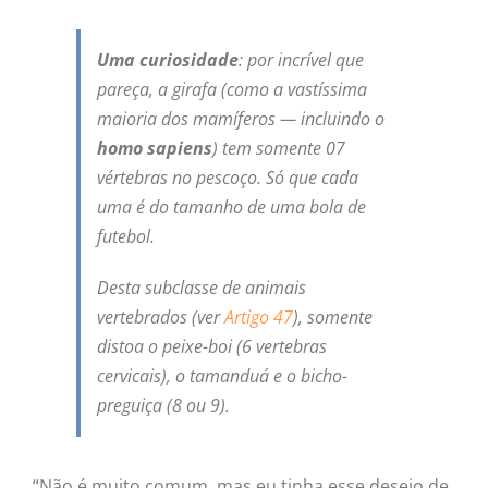
Uma curiosidade
: por incrível que
pareça, a girafa (como a vastíssima
maioria dos mamíferos — incluindo o
homo sapiens
) tem somente 07
vértebras no pescoço. Só que cada
uma é do tamanho de uma bola de
futebol.
Desta subclasse de animais
vertebrados (ver
Artigo 47
), somente
distoa o peixe-boi (6 vertebras
cervicais), o tamanduá e o bicho-
preguiça (8 ou 9).
“Não é muito comum, mas eu tinha esse desejo de