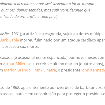
almente a acreditar ser possível sustentar a farsa, mesmo
 nuances, duplos sentidos, mas sutil (considerando que
l “saída do armário” na cena final).
Misfits
, 1961), a atriz “está esgotada, sujeita a dores múltipla
Clark Gable
morreu fulminado por um ataque cardíaco ape
yn apressou sua morte.
Foi casada (e ocasionalmente espancada) por nove meses co
go
Arthur Miller
, seu terceiro e último marido (quatro anos),
com
Marlon Brando
,
Frank Sinatra
, o presidente
John Kenned
to de 1962, aparentemente por overdose de barbitúricos. 
m assassinato e em conspiração para proteger o presidente