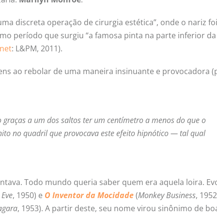
a discreta operação de cirurgia estética”, onde o nariz fo
smo período que surgiu “a famosa pinta na parte inferior da
enet
: L&PM, 2011).
ens ao rebolar de uma maneira insinuante e provocadora (
to graças a um dos saltos ter um centímetro a menos do que o
to no quadril que provocava este efeito hipnótico — tal qual
entava. Todo mundo queria saber quem era aquela loira. Ev
 Eve
, 1950) e
O Inventor da Mocidade
(
Monkey Business
, 1952
agara
, 1953). A partir deste, seu nome virou sinônimo de bo