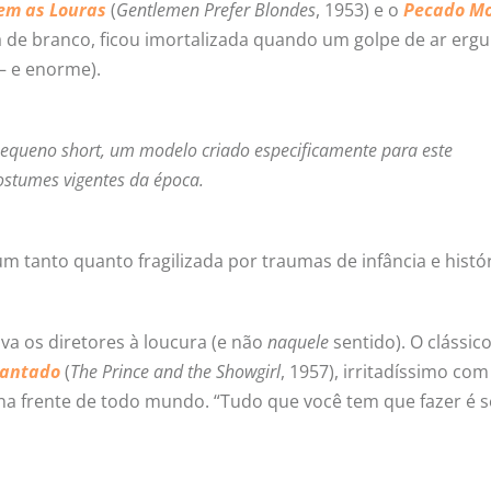
em as Louras
(
Gentlemen Prefer Blondes
, 1953) e o
Pecado M
da de branco, ficou imortalizada quando um golpe de ar ergu
— e enorme).
pequeno short, um modelo criado especificamente para este
costumes vigentes da época.
m tanto quanto fragilizada por traumas de infância e histó
ava os diretores à loucura (e não
naquele
sentido). O clássico
cantado
(
The Prince and the Showgirl
, 1957), irritadíssimo co
a frente de todo mundo. “Tudo que você tem que fazer é s