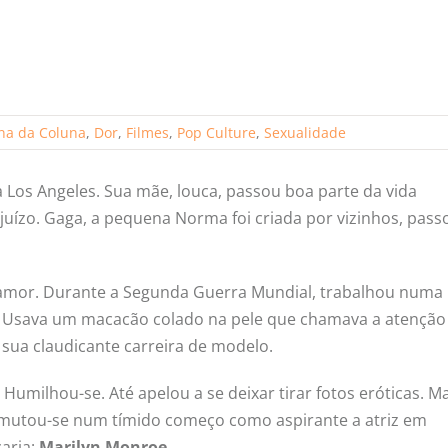
na da Coluna
,
Dor
,
Filmes
,
Pop Culture
,
Sexualidade
os Angeles. Sua mãe, louca, passou boa parte da vida
uízo. Gaga, a pequena Norma foi criada por vizinhos, pass
 amor. Durante a Segunda Guerra Mundial, trabalhou numa
. Usava um macacão colado na pele que chamava a atenção
sua claudicante carreira de modelo.
Humilhou-se. Até apelou a se deixar tirar fotos eróticas. Ma
nsmutou-se num tímido começo como aspirante a atriz em
aria:
Marilyn Monroe
.