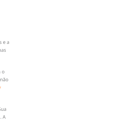
s e a
nas
m o
 não
y
Sua
. A