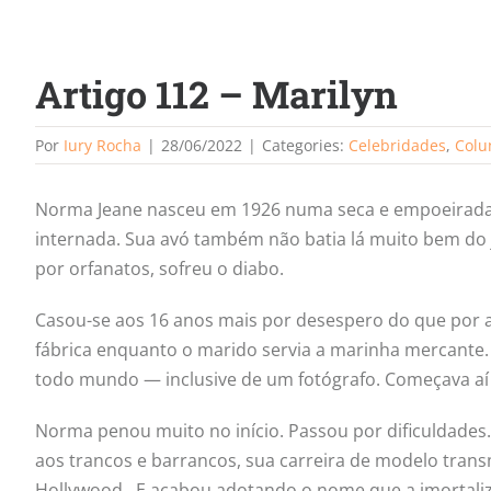
Artigo 112 – Marilyn
Por
Iury Rocha
|
28/06/2022
|
Categories:
Celebridades
,
Colu
Norma Jeane nasceu em 1926 numa seca e empoeirada L
internada. Sua avó também não batia lá muito bem do j
por orfanatos, sofreu o diabo.
Casou-se aos 16 anos mais por desespero do que por
fábrica enquanto o marido servia a marinha mercante
todo mundo — inclusive de um fotógrafo. Começava aí 
Norma penou muito no início. Passou por dificuldades. 
aos trancos e barrancos, sua carreira de modelo tra
Hollywood. E acabou adotando o nome que a imortaliz