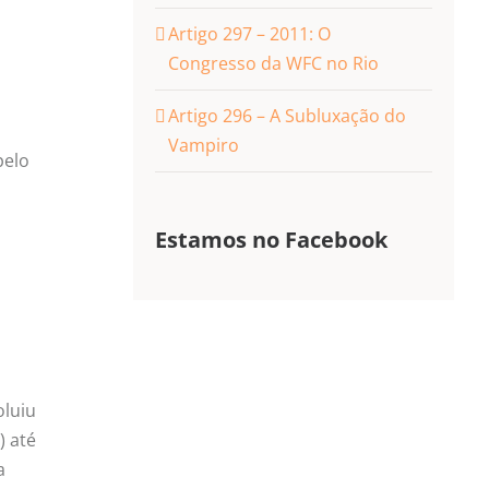
Artigo 297 – 2011: O
i
Congresso da WFC no Rio
Artigo 296 – A Subluxação do
Vampiro
pelo
Estamos no Facebook
oluiu
) até
a