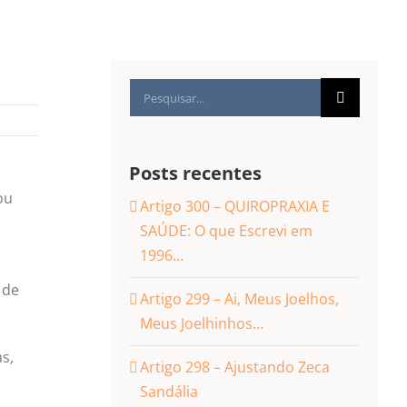
Buscar
resultados
para:
Posts recentes
ou
Artigo 300 – QUIROPRAXIA E
SAÚDE: O que Escrevi em
1996…
 de
Artigo 299 – Ai, Meus Joelhos,
Meus Joelhinhos…
s,
Artigo 298 – Ajustando Zeca
Sandália