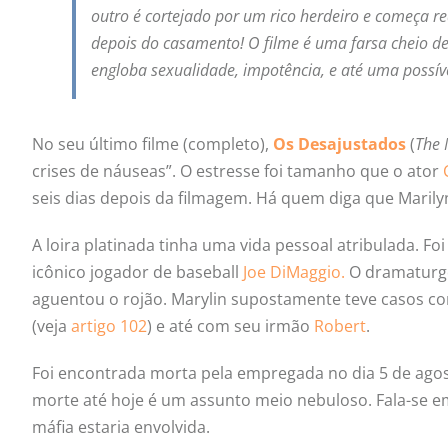
outro é cortejado por um rico herdeiro e começa re
depois do casamento! O filme é uma farsa cheio de
engloba sexualidade, impotência, e até uma possíve
No seu último filme (completo),
Os Desajustados
(
The 
crises de náuseas”. O estresse foi tamanho que o ator
seis dias depois da filmagem. Há quem diga que Maril
A loira platinada tinha uma vida pessoal atribulada. 
icônico jogador de baseball
Joe DiMaggio.
O dramatur
aguentou o rojão. Marylin supostamente teve casos 
(veja
artigo 102
) e até com seu irmão
Robert
.
Foi encontrada morta pela empregada no dia 5 de agos
morte até hoje é um assunto meio nebuloso. Fala-se e
máfia estaria envolvida.