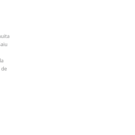
muita
Saiu
s
la
 de