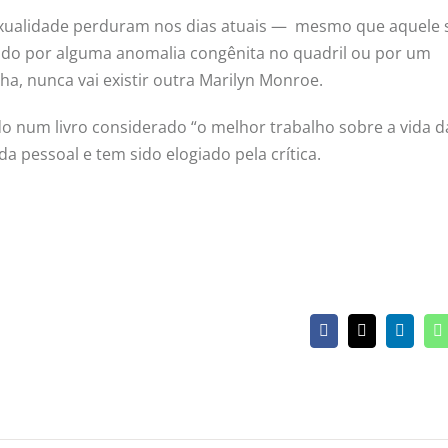
sexualidade perduram nos dias atuais — mesmo que aquele 
do por alguma anomalia congênita no quadril ou por um
ha, nunca vai existir outra Marilyn Monroe.
ado num livro considerado “o melhor trabalho sobre a vida d
da pessoal e tem sido elogiado pela crítica.
Facebook
X
Linked
W