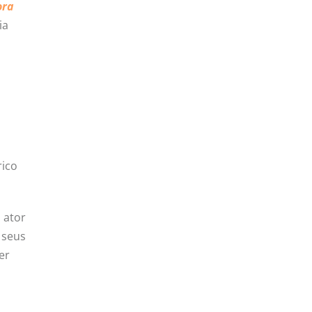
ora
ia
rico
 ator
m seus
er