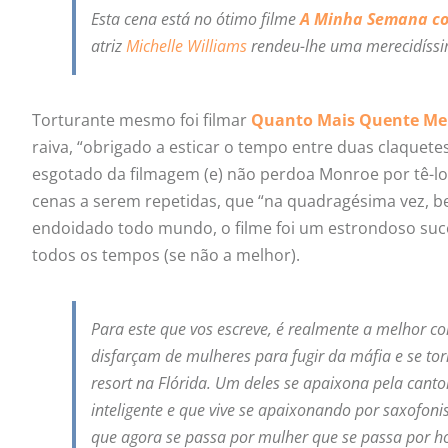
Esta cena está no ótimo filme
A Minha Semana c
atriz
Michelle Williams
rendeu-lhe uma merecidíssi
Torturante mesmo foi filmar
Quanto Mais Quente Me
raiva, “obrigado a esticar o tempo entre duas claquete
esgotado da filmagem (e) não perdoa Monroe por tê-lo 
cenas a serem repetidas, que “na quadragésima vez, be
endoidado todo mundo, o filme foi um estrondoso suc
todos os tempos (se não a melhor).
Para este que vos escreve, é realmente a melhor co
disfarçam de mulheres para fugir da máfia e se 
resort na Flórida. Um deles se apaixona pela cant
inteligente e que vive se apaixonando por saxofoni
que agora se passa por mulher que se passa por hom