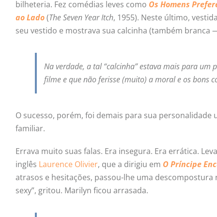
bilheteria. Fez comédias leves como
Os Homens Prefer
ao Lado
(
The Seven Year Itch
, 1955). Neste último, vesti
seu vestido e mostrava sua calcinha (também branca 
Na verdade, a tal “calcinha” estava mais para um 
filme e que não ferisse (muito) a moral e os bons 
O sucesso, porém, foi demais para sua personalidade u
familiar.
Errava muito suas falas. Era insegura. Era errática. Lev
inglês
Laurence Olivier
, que a dirigiu em
O Príncipe En
atrasos e hesitações, passou-lhe uma descompostura n
sexy”, gritou. Marilyn ficou arrasada.