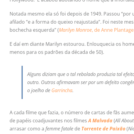
Notada mesmo ela só foi depois de 1949. Passou “por um
afilado “e a forma do queixo reajustada”. Foi neste me
bochecha esquerda” (
Marilyn Monroe
, de Anne Plantag
E daí em diante Marilyn estourou. Enlouquecia os hom
menos para os padrões da década de 50).
Alguns diziam que o tal rebolado produzia tal efei
outro. Outros afirmavam ser por um defeito congêni
o joelho de
Garrincha
.
A cada filme que fazia, o número de cartas de fãs aum
de papéis coadjuvantes nos filmes
A Malvada
(
All About
arrasar como a
femme fatale
de
Torrente de Paixão
(
Ni