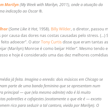
om Marilyn
(
My Week with Marilyn
, 2011), onde a atuação da
ma indicação ao Oscar ®.
lhor
(
Some Like it Hot
, 1958).
Billy Wilder
, o diretor, passou 
s por causa das dores nas costas causadas pelo stress. (…) 
feito adoecer”. O ator
Tony Curtis
disse que eram tantas a
ijar (Marilyn) Monroe é como beijar Hitler”. Mesmo tendo e
esso e hoje é considerado uma das dez melhores comédias
média já feita. Imagina o enredo: dois músicos em Chicago se
tornam parte de uma banda feminina que se apresentam num
ora principal — que (ela mesmo admite) não é lá muito
stas pobretões e cafajestes (exatamente o que ele é — exceto
em rico para seduzir a tal cantora, vivida por Marilyn). O