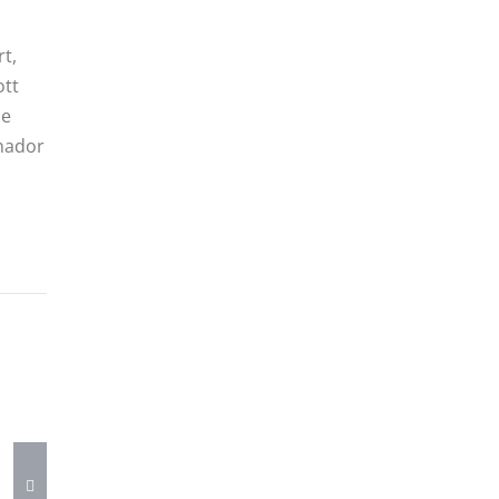
t,
ott
 e
enador