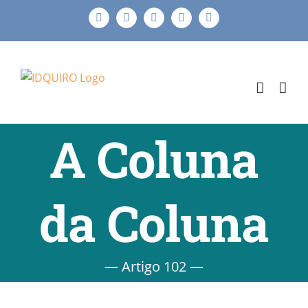
Ir
Facebook
Instagram
X
LinkedIn
E-
para
mail
o
conteúdo
A Coluna
da Coluna
— Artigo 102 —