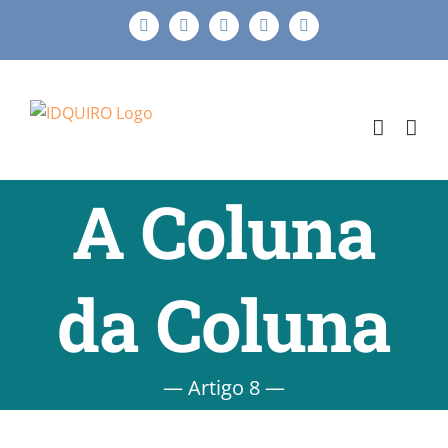
Ir
Facebook
Instagram
X
LinkedIn
E-
para
mail
o
conteúdo
A Coluna
da Coluna
— Artigo 8 —