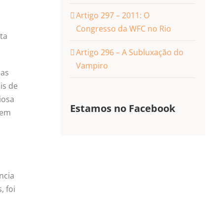
Artigo 297 – 2011: O
Congresso da WFC no Rio
ta
Artigo 296 – A Subluxação do
Vampiro
eas
is de
iosa
Estamos no Facebook
dem
ncia
, foi