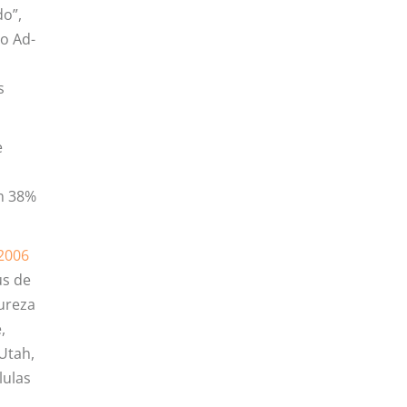
do”,
o Ad-
s
e
em 38%
2006
us de
tureza
,
 Utah,
lulas