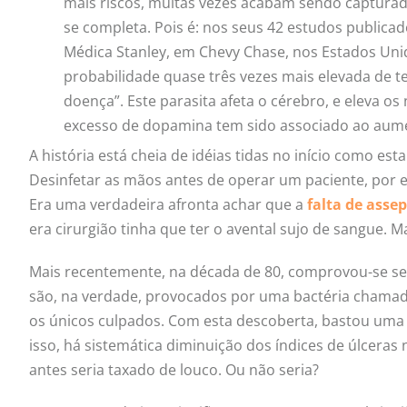
mais riscos, muitas vezes acabam sendo capturado
se completa. Pois é: nos seus 42 estudos publicado
Médica Stanley, em Chevy Chase, nos Estados Un
probabilidade quase três vezes mais elevada de 
doença”. Este parasita afeta o cérebro, e eleva 
excesso de dopamina tem sido associado ao aume
A história está cheia de idéias tidas no início como e
Desinfetar as mãos antes de operar um paciente, por
Era uma verdadeira afronta achar que a
falta de assep
era cirurgião tinha que ter o avental sujo de sangue. 
Mais recentemente, na década de 80, comprovou-se s
são, na verdade, provocados por uma bactéria chama
os únicos culpados. Com esta descoberta, bastou uma 
isso, há sistemática diminuição dos índices de úlceras
antes seria taxado de louco. Ou não seria?