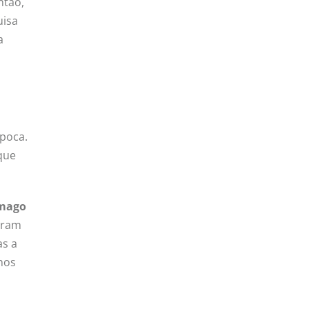
ntão,
uisa
a
o
poca.
que
ômago
 eram
as a
anos