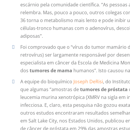
escárnio pela comunidade científica. “As pessoas 
relembra. Mas, pouco a pouco, outros colegas c
36 torna o metabolismo mais lento e pode inibir 
células-tronco humanas com o adenovírus, desc
adiposas”.
Foi comprovado que o “vírus do tumor mamário 
retrovírus) ser largamente responsável por dese
especialista em câncer da Escola de Medicina Mo
dos
tumores de mama
humanos”. Isto causou na
A equipe do bioquímico
Joseph DeRisi
, do Instit
que algumas “amostras de
tumores de próstata
leucemia murina xenotrópica (XMRV na sigla em ing
infecciosa. E, claro, esta pesquisa não gozou exa
outros estudos encontraram resultados semelhan
em Salt Lake City, nos Estados Unidos, publicou
de câncer de próstata em 29% das amostras estud