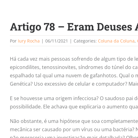
Artigo 78 – Eram Deuses 
Por
Iury Rocha
|
06/11/2021
|
Categories:
Coluna da Coluna
,
Há cada vez mais pessoas sofrendo de algum tipo de les
epicondilites, tenossinovites, síndromes do túnel do c
espalhado tal qual uma nuvem de gafanhotos. Qual o 
Genética? Uso excessivo de celular e computador? Mai
E se houvesse uma origem infecciosa? O saudoso pai d
possibilidade. Ele achava que explicaria o aumento qu
Não obstante, é uma hipótese que soa completament
mecânica ser causado por um vírus ou uma bactéria? 
não mereceria uma investigação mais detalhada? Olhem