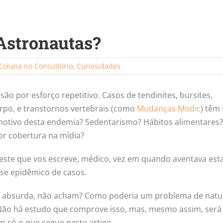
Astronautas?
Coluna no Consultório
,
Curiosidades
ão por esforço repetitivo. Casos de tendinites, bursites,
arpo, e transtornos vertebrais (como
Mudanças Modic
) têm 
motivo desta endemia? Sedentarismo? Hábitos alimentares?
or cobertura na mídia?
este que vos escreve, médico, vez em quando aventava est
ase epidêmico de casos.
e absurda, não acham? Como poderia um problema de natu
Não há estudo que comprove isso, mas, mesmo assim, será
 só o que segue neste artigo.