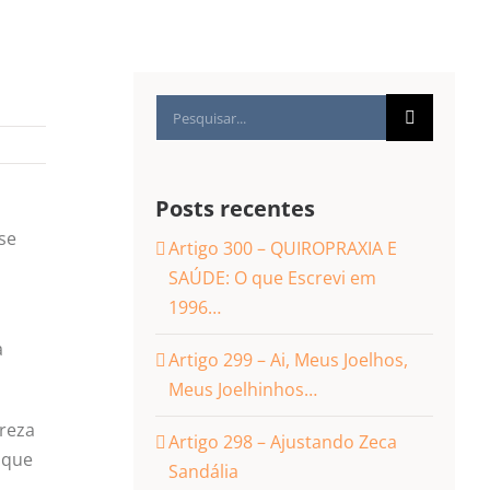
Buscar
resultados
para:
Posts recentes
se
Artigo 300 – QUIROPRAXIA E
SAÚDE: O que Escrevi em
1996…
a
Artigo 299 – Ai, Meus Joelhos,
Meus Joelhinhos…
reza
Artigo 298 – Ajustando Zeca
 que
Sandália