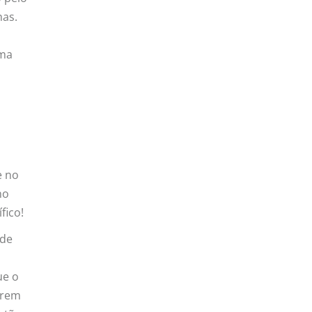
has.
uma
e no
no
fico!
 de
s
ue o
erem