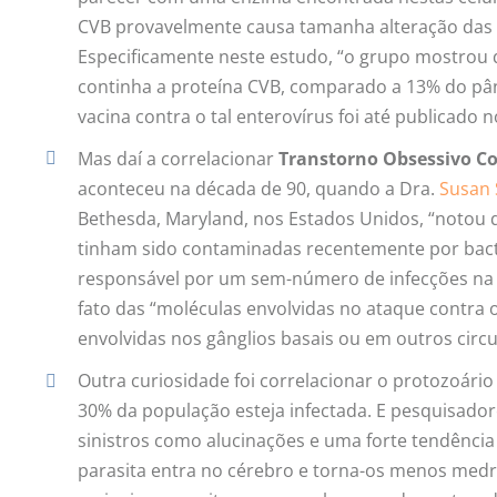
CVB provavelmente causa tamanha alteração das c
Especificamente neste estudo, “o grupo mostrou 
continha a proteína CVB, comparado a 13% do pâ
vacina contra o tal enterovírus foi até publicado 
Mas daí a correlacionar
Transtorno Obsessivo C
aconteceu na década de 90, quando a Dra.
Susan
Bethesda, Maryland, nos Estados Unidos, “notou
tinham sido contaminadas recentemente por bac
responsável por um sem-número de infecções na 
fato das “moléculas envolvidas no ataque contr
envolvidas nos gânglios basais ou em outros circu
Outra curiosidade foi correlacionar o protozoári
30% da população esteja infectada. E pesquisado
sinistros como alucinações e uma forte tendência 
parasita entra no cérebro e torna-os menos medr