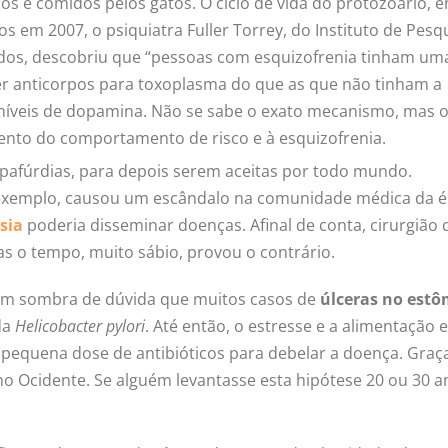
s e comidos pelos gatos. O ciclo de vida do protozoário, e
s em 2007, o psiquiatra Fuller Torrey, do Instituto de Pesq
idos, descobriu que “pessoas com esquizofrenia tinham um
ter anticorpos para toxoplasma do que as que não tinham a
os níveis de dopamina. Não se sabe o exato mecanismo, mas 
nto do comportamento de risco e à esquizofrenia.
stapafúrdias, para depois serem aceitas por todo mundo.
 exemplo, causou um escândalo na comunidade médica da é
sia
poderia disseminar doenças. Afinal de conta, cirurgião 
Mas o tempo, muito sábio, provou o contrário.
em sombra de dúvida que muitos casos de
úlceras no est
da
Helicobacter pylori
. Até então, o estresse e a alimentação
pequena dose de antibióticos para debelar a doença. Graç
 no Ocidente. Se alguém levantasse esta hipótese 20 ou 30 