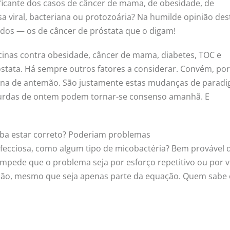
ificante dos casos de câncer de mama, de obesidade, de
a viral, bacteriana ou protozoária? Na humilde opinião des
udos — os de câncer de próstata que o digam!
cinas contra obesidade, câncer de mama, diabetes, TOC e
stata. Há sempre outros fatores a considerar. Convém, po
ana de antemão. São justamente estas mudanças de parad
bsurdas de ontem podem tornar-se consenso amanhã. E
criba estar correto? Poderiam problemas
fecciosa, como algum tipo de micobactéria? Bem provável 
impede que o problema seja por esforço repetitivo ou por v
cção, mesmo que seja apenas parte da equação. Quem sabe 