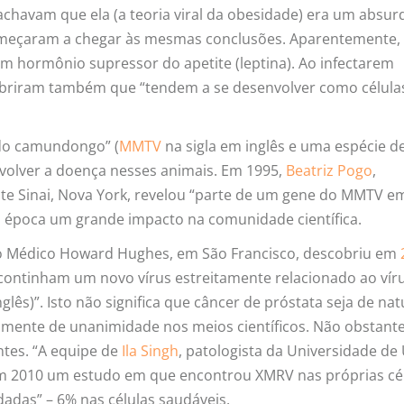
achavam que ela (a teoria viral da obesidade) era um absur
omeçaram a chegar às mesmas conclusões. Aparentemente, 
um hormônio supressor do apetite (leptina). Ao infectarem
obriram também que “tendem a se desenvolver como célula
do camundongo” (
MMTV
na sigla em inglês e uma espécie d
nvolver a doença nesses animais. Em 1995,
Beatriz Pogo
,
nte Sinai, Nova York, revelou “parte de um gene do MMTV 
 época um grande impacto na comunidade científica.
uto Médico Howard Hughes, em São Francisco, descobriu em
continham um novo vírus estreitamente relacionado ao vír
lês)”. Isto não significa que câncer de próstata seja de na
tamente de unanimidade nos meios científicos. Não obstante
tes. “A equipe de
Ila Singh
, patologista da Universidade de
 em 2010 um estudo em que encontrou XMRV nas próprias cé
adas” – 6% nas células saudáveis.