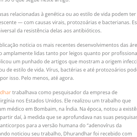
as relacionadas à genética ou ao estilo de vida podem ter
cente — com causas virais, protozoárias e bacterianas. Es
rsal da resistência delas aos antibióticos.
ublicação noticia os mais recentes desenvolvimentos das ár
ão amplamente lidas tanto por leigos quanto por profissiona
ublicou um punhado de artigos que mostram a origem infecc
u de estilo de vida. Vírus, bactérias e até protozoários po
por isso. Pelo menos, até agora.
ndhar
trabalhava como pesquisador da empresa de
rgínia nos Estados Unidos. Ele realizou um trabalho que
m médico em Bombaim, na Índia. Na época, notou a existê
partir daí, à medida que se aprofundava nas suas pesquisas
nticorpos para a versão humana do “adenovírus da
ando noticiou seu trabalho, Dhurandhar foi recebido com