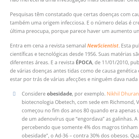
Pesquisas têm constatado que certas doenças com caus
também uma origem infecciosa. E o número delas é cres
última preocupa, porque parece haver um aumento unive
Entra em cena a revista semanal
NewScientist
. Esta p
científicas e tecnológicas desde 1956. Suas matérias s
diferentes áreas. E a revista
ÉPOCA
, de 11/01/2010, p
de várias doenças antes tidas como de causa genética o
estar por trás de várias afecções e ninguém dava nada 
Considere
obesidade
, por exemplo.
Nikhil Dhura
biotecnologia Obetech, com sede em Richmond, Vi
começou no fim dos anos 80 quando era apenas u
de um adenovírus que “engordava” as galinhas. A 
percebendo que somente 4% dos magros tinham a
obesidade”, o Ad-36 – contra 30% dos obesos. Qu