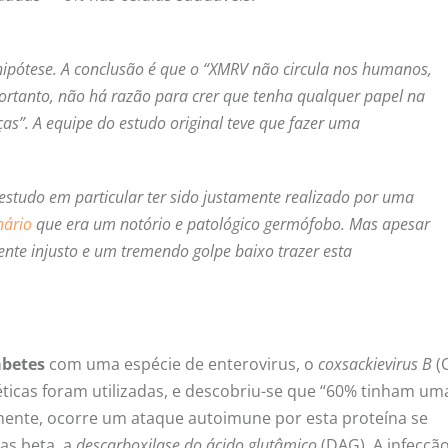
hipótese. A conclusão é que o “XMRV não circula nos humanos,
ortanto, não há razão para crer que tenha qualquer papel na
ças”. A equipe do estudo original teve que fazer uma
estudo em particular ter sido justamente realizado por uma
nário
que era um notório e patológico germófobo. Mas apesar
ente injusto e um tremendo golpe baixo trazer esta
abetes
com uma espécie de enterovirus, o
coxsackievirus B
(
ticas foram utilizadas, e descobriu-se que “60% tinham um
mente, ocorre um ataque autoimune por esta proteína se
as beta, a
descarboxilase do ácido glutâmico
(DAG). A infecçã