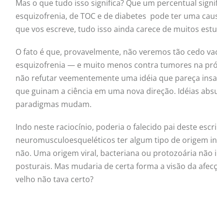
Mas o que tudo isso significa? Que um percentual sign
esquizofrenia, de TOC e de diabetes pode ter uma caus
que vos escreve, tudo isso ainda carece de muitos est
O fato é que, provavelmente, não veremos tão cedo va
esquizofrenia — e muito menos contra tumores na pró
não refutar veementemente uma idéia que pareça ins
que guinam a ciência em uma nova direção. Idéias a
paradigmas mudam.
Indo neste raciocínio, poderia o falecido pai deste es
neuromusculoesqueléticos ter algum tipo de origem in
não. Uma origem viral, bacteriana ou protozoária não 
posturais. Mas mudaria de certa forma a visão da afe
velho não tava certo?