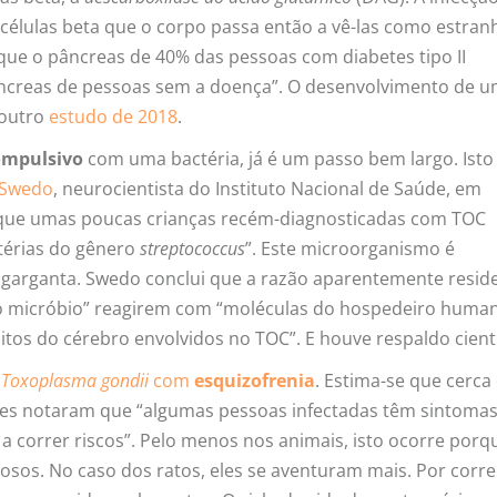
élulas beta que o corpo passa então a vê-las como estran
que o pâncreas de 40% das pessoas com diabetes tipo II
ncreas de pessoas sem a doença”. O desenvolvimento de 
noutro
estudo de 2018
.
ompulsivo
com uma bactéria, já é um passo bem largo. Isto
 Swedo
, neurocientista do Instituto Nacional de Saúde, em
 que umas poucas crianças recém-diagnosticadas com TOC
térias do gênero
streptococcus
”. Este microorganismo é
garganta. Swedo conclui que a razão aparentemente resid
a o micróbio” reagirem com “moléculas do hospedeiro huma
itos do cérebro envolvidos no TOC”. E houve respaldo cientí
o
Toxoplasma gondii
com
esquizofrenia
. Estima-se que cerca
res notaram que “algumas pessoas infectadas têm sintoma
a correr riscos”. Pelo menos nos animais, isto ocorre porq
osos. No caso dos ratos, eles se aventuram mais. Por corr