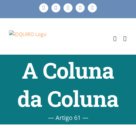
Ir
Facebook
Instagram
X
LinkedIn
E-
para
mail
o
conteúdo
A Coluna
da Coluna
— Artigo 61 —