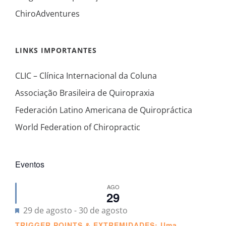
ChiroAdventures
LINKS IMPORTANTES
CLIC – Clínica Internacional da Coluna
Associação Brasileira de Quiropraxia
Federación Latino Americana de Quiropráctica
World Federation of Chiropractic
Eventos
AGO
29
Destacado
29 de agosto
-
30 de agosto
TRIGGER POINTS & EXTREMIDADES: Uma