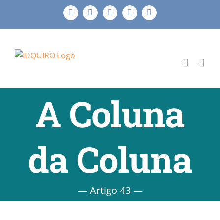
Ir
Facebook
Instagram
X
LinkedIn
E-
para
mail
o
conteúdo
A Coluna
da Coluna
— Artigo 43 —