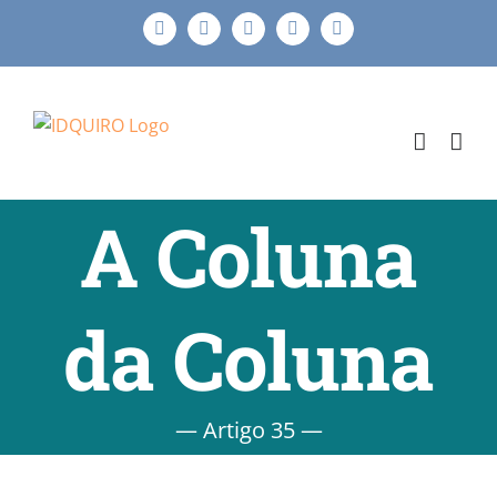
Ir
Facebook
Instagram
X
LinkedIn
E-
para
mail
o
conteúdo
A Coluna
da Coluna
— Artigo 35 —