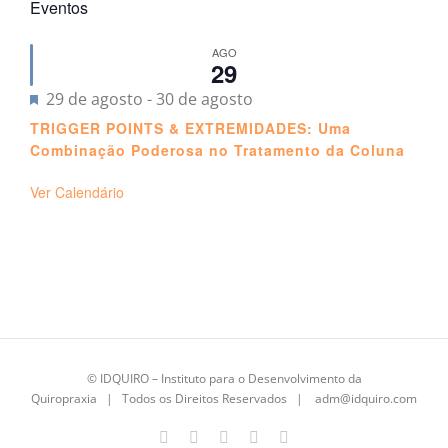
Eventos
AGO
29
Destacado
29 de agosto
-
30 de agosto
TRIGGER POINTS & EXTREMIDADES: Uma
Combinação Poderosa no Tratamento da Coluna
Ver Calendário
©
IDQUIRO
– Instituto para o Desenvolvimento da
Quiropraxia | Todos os Direitos Reservados |
adm@idquiro.com
Facebook
Instagram
X
LinkedIn
E-