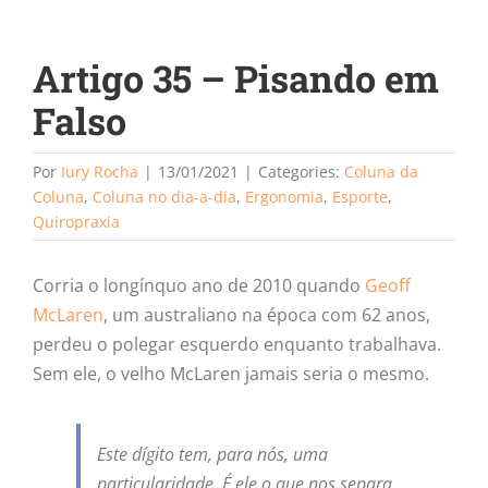
Artigo 35 – Pisando em
Falso
Por
Iury Rocha
|
13/01/2021
|
Categories:
Coluna da
Coluna
,
Coluna no dia-a-dia
,
Ergonomia
,
Esporte
,
Quiropraxia
Corria o longínquo ano de 2010 quando
Geoff
McLaren
, um australiano na época com 62 anos,
perdeu o polegar esquerdo enquanto trabalhava.
Sem ele, o velho McLaren jamais seria o mesmo.
Este dígito tem, para nós, uma
particularidade. É ele o que nos separa