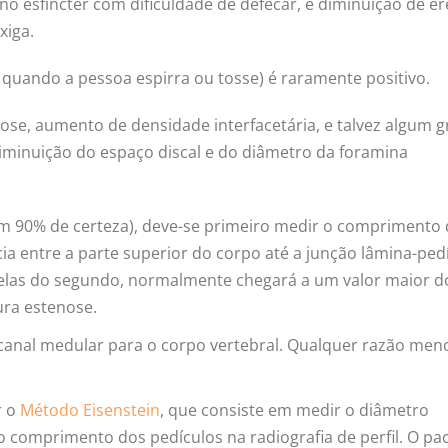
no esfíncter com dificuldade de defecar, e diminuição de er
xiga.
 quando a pessoa espirra ou tosse) é raramente positivo.
dose, aumento de densidade interfacetária, e talvez algum g
diminuição do espaço discal e do diâmetro da foramina
om 90% de certeza), deve-se primeiro medir o comprimento
cia entre a parte superior do corpo até a junção lâmina-ped
 pelas do segundo, normalmente chegará a um valor maior 
ura estenose.
o canal medular para o corpo vertebral. Qualquer razão men
r o
Método Eisenstein
, que consiste em medir o diâmetro
o comprimento dos pedículos na radiografia de perfil. O pa