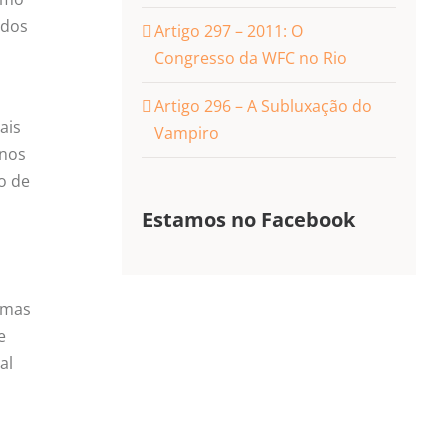
udos
Artigo 297 – 2011: O
Congresso da WFC no Rio
Artigo 296 – A Subluxação do
ais
Vampiro
enos
o de
Estamos no Facebook
tomas
e
al