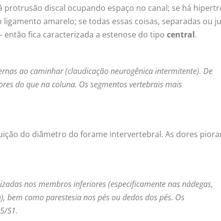
 protrusão discal ocupando espaço no canal; se há hipertr
o ligamento amarelo; se todas essas coisas, separadas ou ju
 então fica caracterizada a estenose do tipo
central
.
ernas ao caminhar (claudicação neurogênica intermitente). De
ores do que na coluna. Os segmentos vertebrais mais
uição do diâmetro do forame intervertebral. As dores pior
lizadas nos membros inferiores (especificamente nas nádegas,
ca), bem como parestesia nos pés ou dedos dos pés. Os
5/S1.