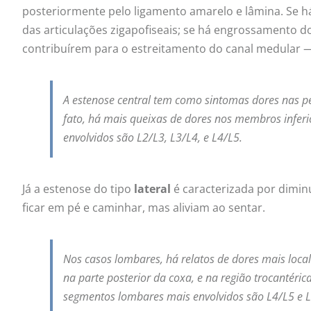
posteriormente pelo ligamento amarelo e lâmina. Se há
das articulações zigapofiseais; se há engrossamento d
contribuírem para o estreitamento do canal medular —
A estenose central tem como sintomas dores nas p
fato, há mais queixas de dores nos membros inferi
envolvidos são L2/L3, L3/L4, e L4/L5.
Já a estenose do tipo
lateral
é caracterizada por dimin
ficar em pé e caminhar, mas aliviam ao sentar.
Nos casos lombares, há relatos de dores mais loca
na parte posterior da coxa, e na região trocantéri
segmentos lombares mais envolvidos são L4/L5 e L