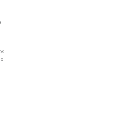
s
 os
ão.