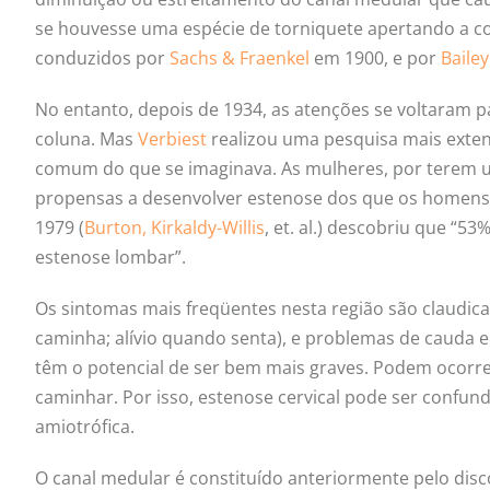
se houvesse uma espécie de torniquete apertando a co
conduzidos por
Sachs & Fraenkel
em 1900, e por
Baile
No entanto, depois de 1934, as atenções se voltaram p
coluna. Mas
Verbiest
realizou uma pesquisa mais exten
comum do que se imaginava. As mulheres, por terem 
propensas a desenvolver estenose dos que os homens.
1979 (
Burton, Kirkaldy-Willis
, et. al.) descobriu que “
estenose lombar”.
Os sintomas mais freqüentes nesta região são claudic
caminha; alívio quando senta), e problemas de cauda e
têm o potencial de ser bem mais graves. Podem ocorrer 
caminhar. Por isso, estenose cervical pode ser confund
amiotrófica.
O canal medular é constituído anteriormente pelo disco,