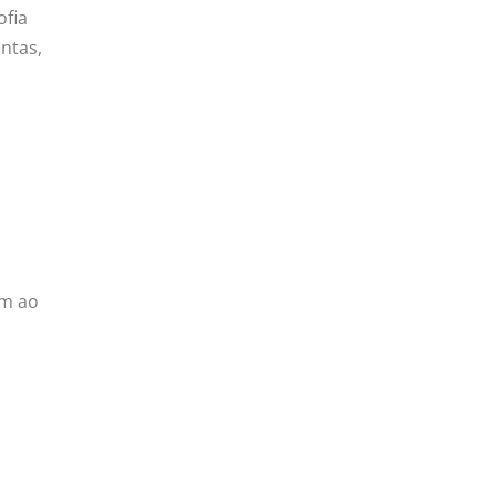
ofia
ntas,
am ao