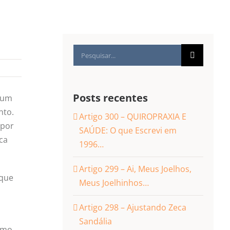
Buscar
resultados
para:
Posts recentes
 um
nto.
Artigo 300 – QUIROPRAXIA E
 por
SAÚDE: O que Escrevi em
ca
1996…
Artigo 299 – Ai, Meus Joelhos,
 que
Meus Joelhinhos…
Artigo 298 – Ajustando Zeca
Sandália
omo