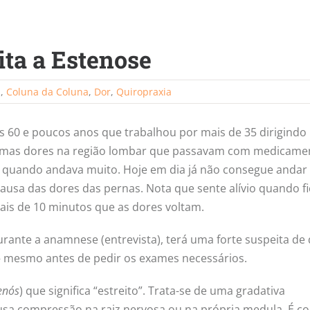
ita a Estenose
a
,
Coluna da Coluna
,
Dor
,
Quiropraxia
 60 e poucos anos que trabalhou por mais de 35 dirigindo
lgumas dores na região lombar que passavam com medicame
 quando andava muito. Hoje em dia já não consegue andar
usa das dores das pernas. Nota que sente alívio quando fi
is de 10 minutos que as dores voltam.
urante a anamnese (entrevista), terá uma forte suspeita de
 mesmo antes de pedir os exames necessários.
enós
) que significa “estreito”. Trata-se de uma gradativa
usa compressão na raiz nervosa ou na própria medula. É c