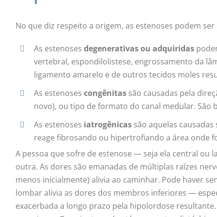
No que diz respeito a origem, as estenoses podem ser d
As estenoses
degenerativas ou adquiridas
podem
vertebral, espondilolistese, engrossamento da lâm
ligamento amarelo e de outros tecidos moles resu
As estenoses
congênitas
são causadas pela direçã
novo), ou tipo de formato do canal medular. São
As estenoses
iatrogênicas
são aquelas causadas 
reage fibrosando ou hipertrofiando a área onde fo
A pessoa que sofre de estenose — seja ela central ou 
outra. As dores são emanadas de múltiplas raízes nerv
menos inicialmente) alivia ao caminhar. Pode haver 
lombar alivia as dores dos membros inferiores — espec
exacerbada a longo prazo pela hipolordose resultante