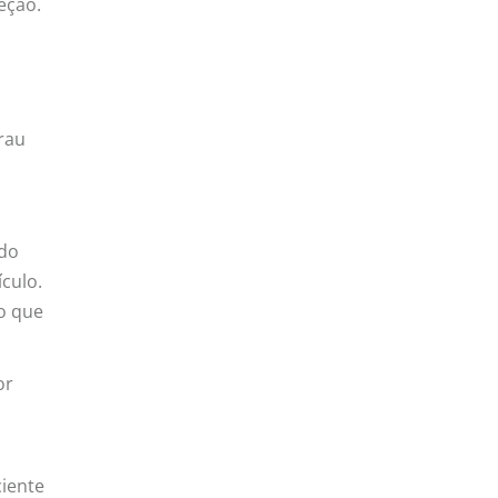
eção.
rau
 do
ículo.
do que
or
ciente