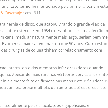
luna. Este termo foi mencionado pela primeira vez em est
y & Casamajor
em 1911.
ara hérnia de disco, que acabou virando o grande vilão da
sa sobre estenose em 1954 e descobriu ser uma afecção m
um canal medular naturalmente mais largo, seriam bem m
 E a imensa maioria tem mais do que 50 anos. Outro estud
53% das cirurgias de coluna tinham correlacionamento com
ação intermitente dos membros inferiores (dores quando
quina. Apesar de mais rara nas vértebras cervicais, os sin
inicialmente falta de firmeza nas mãos e até dificuldade d
ida com esclerose múltipla, derrame, ou até esclerose later
 lateralmente pelas articulações zigapofiseais, e