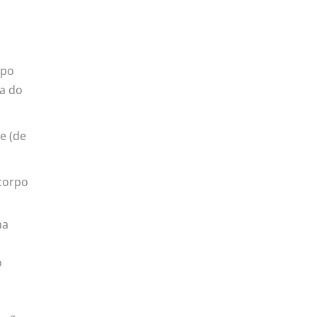
rpo
ia do
e (de
 corpo
na
o