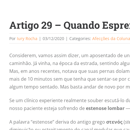
Artigo 29 – Quando Espre
Por
Iury Rocha
|
03/12/2020
|
Categories:
Afecções da Colun
Considerem, vamos assim dizer, um aposentado de uns
caminhão. Já vinha, na época da estrada, sentindo a
Mas, em anos recentes, notava que suas pernas doíam
mais de 10 minutos sem que tenha que sentar-se por ca
algum tempo sentado. Mas basta andar de novo por ma
Se um clínico experiente realmente souber escutá-lo d
nosso paciente esteja sofrendo de
estenose lombar
—
A palavra “estenose” deriva do antigo grego
στενός
(
st
diminuição ou estreitamento do canal medular que ca