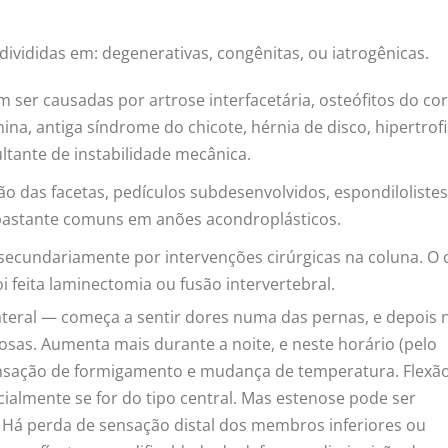
ivididas em: degenerativas, congênitas, ou iatrogênicas.
 ser causadas por artrose interfacetária, osteófitos do co
ina, antiga síndrome do chicote, hérnia de disco, hipertrof
ltante de instabilidade mecânica.
o das facetas, pedículos subdesenvolvidos, espondilolistes
 bastante comuns em anões acondroplásticos.
secundariamente por intervenções cirúrgicas na coluna. O
i feita laminectomia ou fusão intervertebral.
lateral — começa a sentir dores numa das pernas, e depois 
osas. Aumenta mais durante a noite, e neste horário (pelo
sensação de formigamento e mudança de temperatura. Flexã
ialmente se for do tipo central. Mas estenose pode ser
. Há perda de sensação distal dos membros inferiores ou