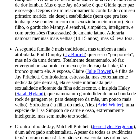
de dor lombar. Mas o que Jay não sabe é que Glória quer paz
e sossego. Depois de um relacionamento conturbado com seu
primeiro marido, ela deseja estabilidade (nem que pra isso
tenha que se contentar com um sexozinho meio morno). Seu
filho, o gorducho Manny, é sensível, simpático, inteligente, e
com pretensões (fracassadas) de amante latino. Adoraria
namorar meninas mais velhas (14-15 anos), mas só leva fora.
A segunda família é mais tradicional, mas também a mais
atribulada. Phil Dunphy (
Ty Burrell
) quer ser o “pai porreta”,
mas não dá uma dentro. Totalmente desantenado, só faz
envergonhar sua prole, com exceção do caçula Luke, tão
bronco quanto ele. A esposa, Claire (
Julie Bowen
), é filha de
Jay Pritchett. Controladora, estressada, mas extremamente
dedicada (até demais), ela se sente intimidada pela
sexualidade aflorante da filha adolescente, a insípida Haley
(
Sarah Hyland
), que namora um garoto líder de uma banda de
rock de garagem (e, para desespero da mãe, um pouco mais
velho). Sofredora é a filha do meio, Alex (
Ariel Winter
), uma
espécie de Lisa Simpson de carne e osso, extremamente
inteligente, mas sem muito tato social.
O outro filho de Jay, Mitchell Pritchett (
Jesse Tyler Ferguson
),
é um advogado ambientalista. Apesar de todas as evidências
(e não foram poucas), Jay não se dava conta nas primeiras