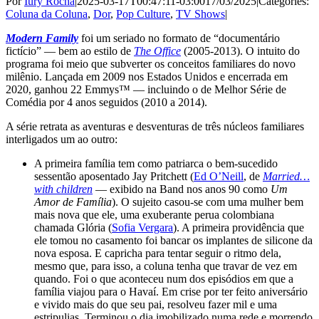
Por
Iury Rocha
|
2025-03-17T00:47:11-03:00
17/03/2025
|
Categories:
Coluna da Coluna
,
Dor
,
Pop Culture
,
TV Shows
|
Modern Family
foi um seriado no formato de “documentário
fictício” — bem ao estilo de
The Office
(2005-2013). O intuito do
programa foi meio que subverter os conceitos familiares do novo
milênio. Lançada em 2009 nos Estados Unidos e encerrada em
2020, ganhou 22 Emmys™ — incluindo o de Melhor Série de
Comédia por 4 anos seguidos (2010 a 2014).
A série retrata as aventuras e desventuras de três núcleos familiares
interligados um ao outro:
A primeira família tem como patriarca o bem-sucedido
sessentão aposentado Jay Pritchett (
Ed O’Neill
, de
Married…
with children
— exibido na Band nos anos 90 como
Um
Amor de Família
). O sujeito casou-se com uma mulher bem
mais nova que ele, uma exuberante perua colombiana
chamada Glória (
Sofia Vergara
). A primeira providência que
ele tomou no casamento foi bancar os implantes de silicone da
nova esposa. E capricha para tentar seguir o ritmo dela,
mesmo que, para isso, a coluna tenha que travar de vez em
quando. Foi o que aconteceu num dos episódios em que a
família viajou para o Havaí. Em crise por ter feito aniversário
e vivido mais do que seu pai, resolveu fazer mil e uma
estripulias. Terminou o dia imobilizado numa rede e morrendo