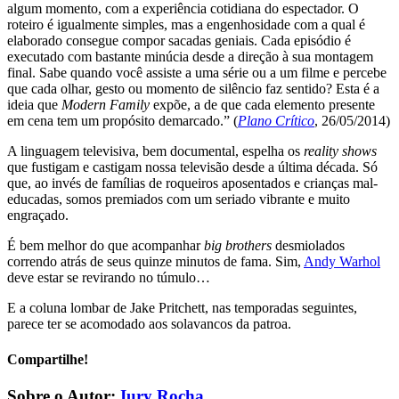
algum momento, com a experiência cotidiana do espectador. O
roteiro é igualmente simples, mas a engenhosidade com a qual é
elaborado consegue compor sacadas geniais. Cada episódio é
executado com bastante minúcia desde a direção à sua montagem
final. Sabe quando você assiste a uma série ou a um filme e percebe
que cada olhar, gesto ou momento de silêncio faz sentido? Esta é a
ideia que
Modern Family
expõe, a de que cada elemento presente
em cena tem um propósito demarcado.” (
Plano Crítico
, 26/05/2014)
A linguagem televisiva, bem documental, espelha os
reality shows
que fustigam e castigam nossa televisão desde a última década. Só
que, ao invés de famílias de roqueiros aposentados e crianças mal-
educadas, somos premiados com um seriado vibrante e muito
engraçado.
É bem melhor do que acompanhar
big brothers
desmiolados
correndo atrás de seus quinze minutos de fama. Sim,
Andy Warhol
deve estar se revirando no túmulo…
E a coluna lombar de Jake Pritchett, nas temporadas seguintes,
parece ter se acomodado aos solavancos da patroa.
Compartilhe!
Facebook
X
LinkedIn
WhatsApp
E-
Sobre o Autor:
Iury Rocha