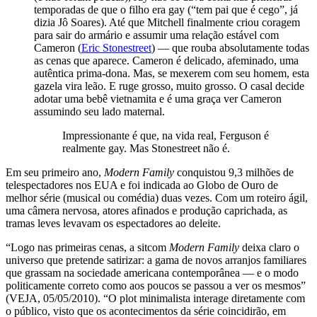
temporadas de que o filho era gay (“tem pai que é cego”, já
dizia Jô Soares). Até que Mitchell finalmente criou coragem
para sair do armário e assumir uma relação estável com
Cameron (
Eric Stonestreet
) — que rouba absolutamente todas
as cenas que aparece. Cameron é delicado, afeminado, uma
autêntica prima-dona. Mas, se mexerem com seu homem, esta
gazela vira leão. E ruge grosso, muito grosso. O casal decide
adotar uma bebê vietnamita e é uma graça ver Cameron
assumindo seu lado maternal.
Impressionante é que, na vida real, Ferguson é
realmente gay. Mas Stonestreet não é.
Em seu primeiro ano,
Modern Family
conquistou 9,3 milhões de
telespectadores nos EUA e foi indicada ao Globo de Ouro de
melhor série (musical ou comédia) duas vezes. Com um roteiro ágil,
uma câmera nervosa, atores afinados e produção caprichada, as
tramas leves levavam os espectadores ao deleite.
“Logo nas primeiras cenas, a sitcom
Modern Family
deixa claro o
universo que pretende satirizar: a gama de novos arranjos familiares
que grassam na sociedade americana contemporânea — e o modo
politicamente correto como aos poucos se passou a ver os mesmos”
(VEJA, 05/05/2010). “O plot minimalista interage diretamente com
o público, visto que os acontecimentos da série coincidirão, em