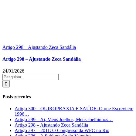
Artigo 298 – Ajustando Zeca Sandália
Artigo 298 – Ajustando Zeca Sandália
24/01/2026
Buscar
resultados
para:
Posts recentes
Artigo 300 – QUIROPRAXIA E SAÚDE: O que Escrevi em
1996…
Artigo 299 – Ai, Meus Joelhos, Meus Joelhinhos…
Artigo 298 – Ajustando Zeca Sandália
Artigo 297 – 2011: O Congresso da WFC no Rio
Artigo 296 – A Subluxação do Vampiro