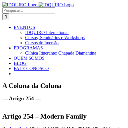
Ir
Facebook
Instagram
X
LinkedIn
E-
para
mail
Buscar
o
resultados
conteúdo
para:
EVENTOS
IDQUIRO International
Cursos, Seminários e Workshops
Cursos de Imersão
PROGRAMAS
Clínica Itinerante: Chapada Diamantina
QUEM SOMOS
BLOG
FALE CONOSCO
A Coluna da Coluna
— Artigo 254 —
Artigo 254 – Modern Family