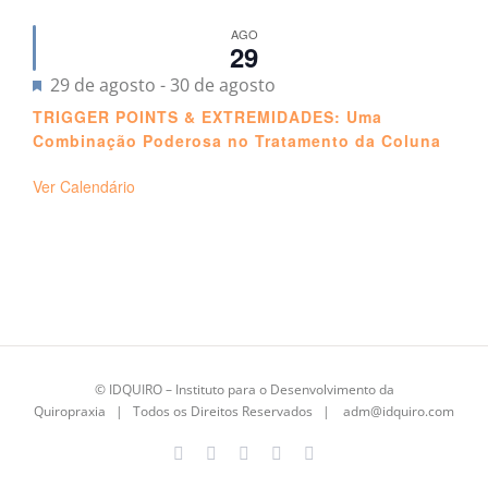
AGO
29
Destacado
29 de agosto
-
30 de agosto
TRIGGER POINTS & EXTREMIDADES: Uma
Combinação Poderosa no Tratamento da Coluna
Ver Calendário
©
IDQUIRO
– Instituto para o Desenvolvimento da
Quiropraxia | Todos os Direitos Reservados |
adm@idquiro.com
Facebook
Instagram
X
LinkedIn
E-
mail