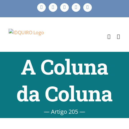
Ir
Facebook
Instagram
X
LinkedIn
E-
para
mail
o
conteúdo
A Coluna
da Coluna
— Artigo 205 —