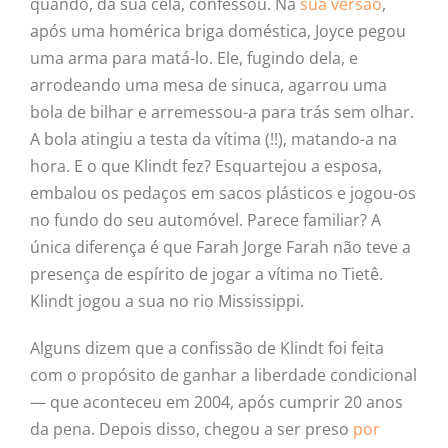
quando, da sua cela, confessou. Na
sua versão
,
após uma homérica briga doméstica, Joyce pegou
uma arma para matá-lo. Ele, fugindo dela, e
arrodeando uma mesa de sinuca, agarrou uma
bola de bilhar e arremessou-a para trás sem olhar.
A bola atingiu a testa da vítima (!!), matando-a na
hora. E o que Klindt fez? Esquartejou a esposa,
embalou os pedaços em sacos plásticos e jogou-os
no fundo do seu automóvel. Parece familiar? A
única diferença é que Farah Jorge Farah não teve a
presença de espírito de jogar a vítima no Tietê.
Klindt jogou a sua no rio Mississippi.
Alguns dizem que a confissão de Klindt foi feita
com o propósito de ganhar a liberdade condicional
— que aconteceu em 2004, após cumprir 20 anos
da pena. Depois disso, chegou a ser preso
por