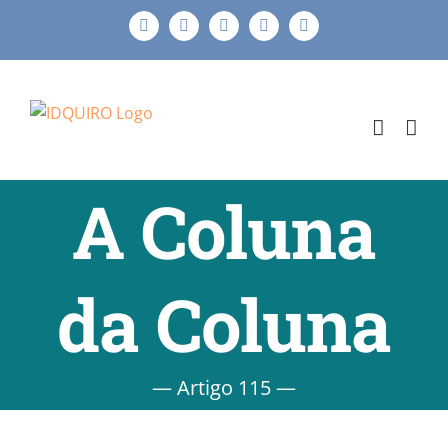
Ir
Facebook
Instagram
X
LinkedIn
E-
para
mail
o
conteúdo
A Coluna
da Coluna
— Artigo 115 —