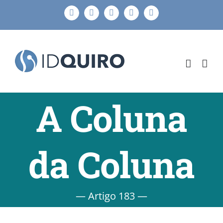
Ir
Facebook
Instagram
X
LinkedIn
E-
para
mail
o
conteúdo
A Coluna
da Coluna
— Artigo 183 —