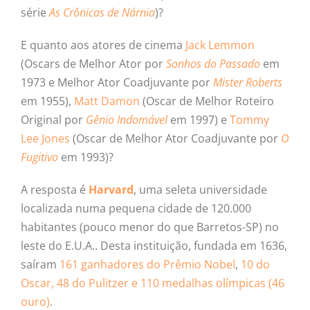
série
As
Crônicas de Nárnia
)?
E quanto aos atores de cinema
Jack Lemmon
(Oscars de Melhor Ator por
Sonhos do Passado
em
1973 e Melhor Ator Coadjuvante por
Mister Roberts
em 1955),
Matt Damon
(Oscar de Melhor Roteiro
Original por
Gênio Indomável
em 1997) e
Tommy
Lee Jones
(Oscar de Melhor Ator Coadjuvante por
O
Fugitivo
em 1993)?
A resposta é
Harvard
, uma seleta universidade
localizada numa pequena cidade de 120.000
habitantes (pouco menor do que Barretos-SP) no
leste do E.U.A.. Desta instituição, fundada em 1636,
saíram
161 ganhadores do Prêmio Nobel
,
10 do
Oscar, 48 do Pulitzer e 110 medalhas olímpicas (46
ouro)
.