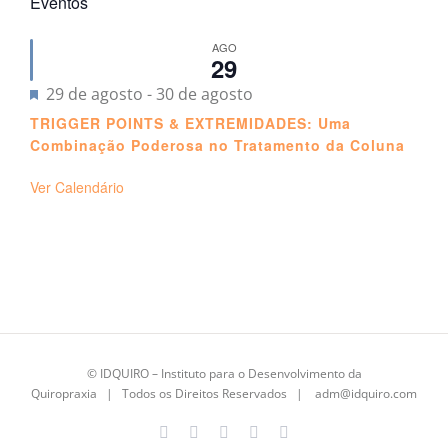
Eventos
AGO
29
Destacado
29 de agosto
-
30 de agosto
TRIGGER POINTS & EXTREMIDADES: Uma
Combinação Poderosa no Tratamento da Coluna
Ver Calendário
©
IDQUIRO
– Instituto para o Desenvolvimento da
Quiropraxia | Todos os Direitos Reservados |
adm@idquiro.com
Facebook
Instagram
X
LinkedIn
E-
mail