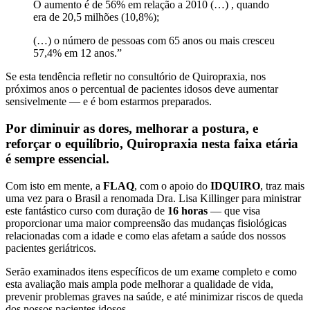
O aumento é de 56% em relação a 2010 (…) , quando
era de 20,5 milhões (10,8%);
(…) o número de pessoas com 65 anos ou mais cresceu
57,4% em 12 anos.”
Se esta tendência refletir no consultório de Quiropraxia, nos
próximos anos o percentual de pacientes idosos deve aumentar
sensivelmente — e é bom estarmos preparados.
Por diminuir as dores, melhorar a postura, e
reforçar o equilíbrio, Quiropraxia nesta faixa etária
é sempre essencial.
Com isto em mente, a
FLAQ
, com o apoio do
IDQUIRO
, traz mais
uma vez para o Brasil a renomada Dra. Lisa Killinger para ministrar
este fantástico curso com duração de
16 horas
— que visa
proporcionar uma maior compreensão das mudanças fisiológicas
relacionadas com a idade e como elas afetam a saúde dos nossos
pacientes geriátricos.
Serão examinados itens específicos de um exame completo e como
esta avaliação mais ampla pode melhorar a qualidade de vida,
prevenir problemas graves na saúde, e até minimizar riscos de queda
dos nossos pacientes idosos.