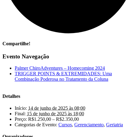
Compartilhe!
Facebook
X
LinkedIn
WhatsApp
E-
Evento Navegação
mail
Palmer ChiroAdventures – Homecoming 2024
TRIGGER POINTS & EXTREMIDADES: Uma
Combinação Poderosa no Tratamento da Coluna
Detalhes
Início:
14 de junho de 2025 às 08:00
Final:
15 de junho de 2025 às 18:00
Preço:
R$1.250,00 – R$2.350,00
Categorias de Evento:
Cursos
,
Gerenciamento
,
Geriatria
Organizadores