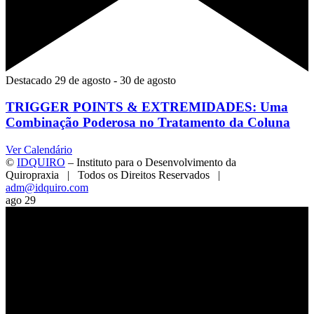
Destacado
29 de agosto
-
30 de agosto
TRIGGER POINTS & EXTREMIDADES: Uma
Combinação Poderosa no Tratamento da Coluna
Ver Calendário
©
IDQUIRO
– Instituto para o Desenvolvimento da
Quiropraxia | Todos os Direitos Reservados |
adm@idquiro.com
Facebook
Instagram
X
LinkedIn
E-
Toggle
ago
29
mail
Sliding
Bar
Area