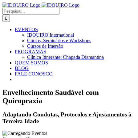
Ir
Facebook
Instagram
X
LinkedIn
E-
para
mail
Buscar
o
resultados
conteúdo
para:
EVENTOS
IDQUIRO International
Cursos, Seminários e Workshops
Cursos de Imersão
PROGRAMAS
Clínica Itinerante: Chapada Diamantina
QUEM SOMOS
BLOG
FALE CONOSCO
Envelhecimento Saudável com
Quiropraxia
Adaptando Condutas, Protocolos e Ajustamentos à
Terceira Idade