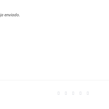
ja enviado.
Facebook
Instagram
X
LinkedIn
E-
mail