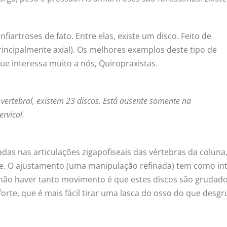
anfiartroses de fato. Entre elas, existe um disco. Feito de
principalmente axial). Os melhores exemplos deste tipo de
que interessa muito a nós, Quiropraxistas.
ertebral, existem 23 discos. Está ausente somente na
rvical.
adas nas articulações zigapofiseais das vértebras da coluna
ose. O ajustamento (uma manipulação refinada) tem como int
 não haver tanto movimento é que estes discos são grudad
o forte, que é mais fácil tirar uma lasca do osso do que desg