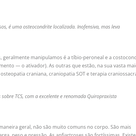
os, é uma osteocondrite localizada. Inofensiva, mas leva
as, geralmente manipulamos é a tíbio-peroneal e a costocon
ento — o ativador). As outras que estão, na sua vasta mai
teopatia craniana, craniopatia SOT e terapia craniossacra
s sobre TCS, com a excelente e renomada Quiropraxista
maneira geral, não são muito comuns no corpo. São mais
arga, peso e pressão. As anfiartroses são fortíssimas. Exist