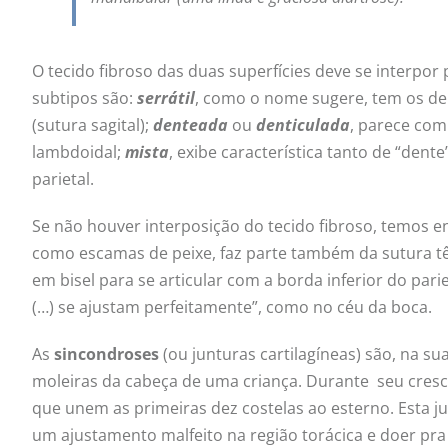
O tecido fibroso das duas superfícies deve se interpo
subtipos são:
serrátil
, como o nome sugere, tem os dent
(sutura sagital);
denteada
ou
denticulada
, parece com
lambdoidal;
mista
, exibe característica tanto de “dent
parietal.
Se não houver interposição do tecido fibroso, temos e
como escamas de peixe, faz parte também da sutura t
em bisel para se articular com a borda inferior do parie
(…) se ajustam perfeitamente”, como no céu da boca.
As
sincondroses
(ou junturas cartilagíneas) são, na s
moleiras da cabeça de uma criança. Durante seu crescime
que unem as primeiras dez costelas ao esterno. Esta 
um ajustamento malfeito na região torácica e doer pr