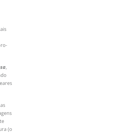
ais
oro-
sa
,
ado
neares
nas
lagens
te
ura (o