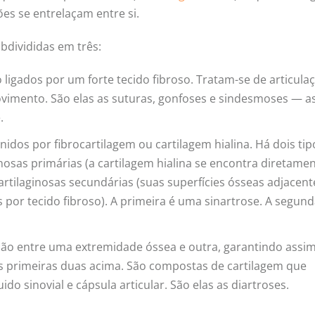
es se entrelaçam entre si.
bdivididas em três:
igados por um forte tecido fibroso. Tratam-se de articula
ovimento. São elas as suturas, gonfoses e sindesmoses — a
.
nidos por fibrocartilagem ou cartilagem hialina. Há dois tip
nosas primárias (a cartilagem hialina se encontra diretame
artilaginosas secundárias (suas superfícies ósseas adjacent
 por tecido fibroso). A primeira é uma sinartrose. A segund
ção entre uma extremidade óssea e outra, garantindo ass
 primeiras duas acima. São compostas de cartilagem que
do sinovial e cápsula articular. São elas as diartroses.