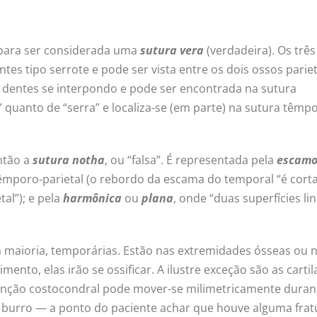
r para ser considerada uma
sutura vera
(verdadeira). Os três
es tipo serrote e pode ser vista entre os dois ossos pariet
 dentes se interpondo e pode ser encontrada na sutura
e” quanto de “serra” e localiza-se (em parte) na sutura têmp
ntão a
sutura notha
, ou “falsa”. É representada pela
escamo
êmporo-parietal (o rebordo da escama do temporal “é cort
tal”); e pela
harmônica
ou
plana
, onde “duas superfícies li
ua maioria, temporárias. Estão nas extremidades ósseas ou 
nto, elas irão se ossificar. A ilustre exceção são as carti
junção costocondral pode mover-se milimetricamente duran
a burro — a ponto do paciente achar que houve alguma frat