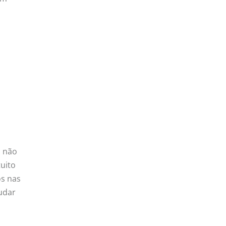
, não
uito
os nas
rudar