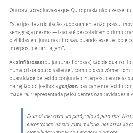
Outrora, acreditava-se que Quiropraxia não tivesse mu
Este tipo de articulação supostamente não possui movi
sem-graça mesmo — isso até descobrirem o ritmo crania
divididas em junturas fibrosas, quando esse tecido é co
interposto é cartilagem”.
As
sinfibroses
(ou junturas fibrosas) são de quatro tip
numa crista pouco saliente”, como o osso vômer com 
quantidade de tecido conjuntivo interposto entre as su
na região do joelho; a
gonfose
, basicamente tecido co
madeira, “representada pelos dentes nas cavidades alv
Estas aí merecem um parágrafo só para elas. Nestas
encontradas, na sua vasta maioria, nos ossos da c
mandibular (uma linda e graciosa diartrose).