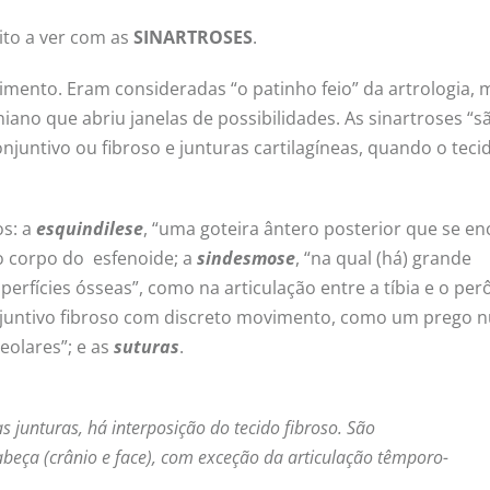
ito a ver com as
SINARTROSES
.
mento. Eram consideradas “o patinho feio” da artrologia, 
no que abriu janelas de possibilidades. As sinartroses “s
njuntivo ou fibroso e junturas cartilagíneas, quando o teci
os: a
esquindilese
, “uma goteira ântero posterior que se en
o corpo do esfenoide; a
sindesmose
, “na qual (há) grande
perfícies ósseas”, como na articulação entre a tíbia e o pe
njuntivo fibroso com discreto movimento, como um prego 
eolares”; e as
suturas
.
 junturas, há interposição do tecido fibroso. São
abeça (crânio e face), com exceção da articulação têmporo-