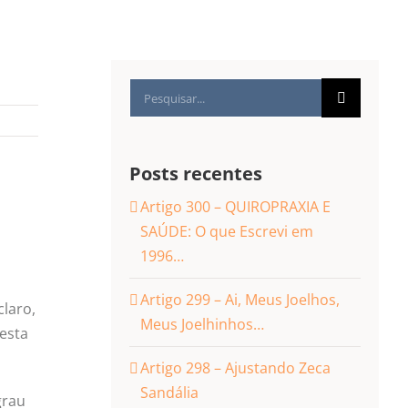
Buscar
resultados
para:
Posts recentes
Artigo 300 – QUIROPRAXIA E
SAÚDE: O que Escrevi em
1996…
Artigo 299 – Ai, Meus Joelhos,
claro,
Meus Joelhinhos…
esta
Artigo 298 – Ajustando Zeca
Sandália
grau