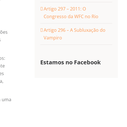
Artigo 297 – 2011: O
Congresso da WFC no Rio
Artigo 296 – A Subluxação do
ções
Vampiro
s
os:
Estamos no Facebook
nte
es
a,
im uma