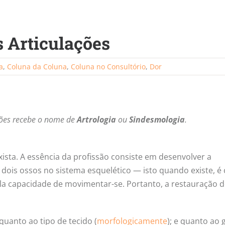
s Articulações
a
,
Coluna da Coluna
,
Coluna no Consultório
,
Dor
ções recebe o nome de
Artrologia
ou
Sindesmologia
.
ista. A essência da profissão consiste em desenvolver a
ois ossos no sistema esquelético — isto quando existe, é 
ela capacidade de movimentar-se. Portanto, a restauração d
quanto ao tipo de tecido (
morfologicamente
); e quanto ao 