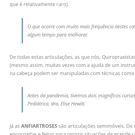
que é relativamente raro).
O que ocorre com muito mais frequência nestes cas
algum tempo para melhorar.
De todas estas articulações, as que nós, Quiropraxist
(mesmo assim, muitas vezes com a ajuda de um instrum
na cabeça podem ser manipuladas com técnicas como os
Antes da pandemia, tivemos dois magníficos curso
Pediátrica, dra. Elise Hewitt.
Já as
ANFIARTROSES
são articulações semimóveis. De 
encorpadas e feitas para resistir situações de grande c