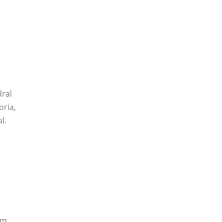
dral
oria,
l.
em