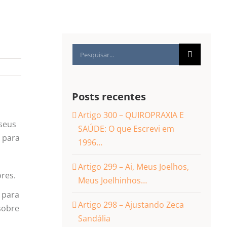
Buscar
resultados
para:
Posts recentes
Artigo 300 – QUIROPRAXIA E
 seus
SAÚDE: O que Escrevi em
 para
1996…
Artigo 299 – Ai, Meus Joelhos,
ores.
Meus Joelhinhos…
 para
Artigo 298 – Ajustando Zeca
 sobre
Sandália