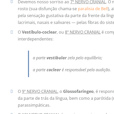
Devemos nosso sorriso ao
7º NERVO CRANIAL
. O
rosto (sua disfunção chama-se
paralisia de Bell
), 
pela sensação gustativa da parte da frente da líng
lacrimais, nasais e salivares — pelas fibras do si
O
Vestíbulo-coclear
, ou
8º NERVO CRANIAL
é comp
interdependentes:
a parte
vestibular
zela pelo equilíbrio;
a parte
coclear
é responsável pela audição.
O
9º NERVO CRANIAL
, o
Glossofaríngeo
, é respon
da parte de trás da língua, bem como a parótida (
parassimpáticas.