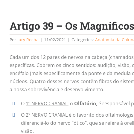
Artigo 39 – Os Magníficos
Por
Iury Rocha
|
11/02/2021
|
Categories:
Anatomia da Colun
Cada um dos 12 pares de nervos na cabeça (chamados de
específicas. Cobrem os cinco sentidos: audição, visão, 
encéfalo (mais especificamente da ponte e da medula 
núcleos. Quatro desses nervos contêm fibras do siste
a nossa sobrevivência e desenvolvimento.
O
1º NERVO CRANIAL
, o
Olfatório
, é responsável p
O
2º NERVO CRANIAL
é o favorito dos oftalmologi
diferenciá-lo do nervo “ótico”, que se refere à o
visão.