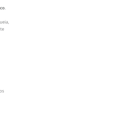
co
.
ueia,
ste
eos