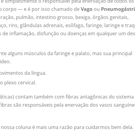
 e simplesmente o responsável pela enervação de todos os
so corpo — e é por isso chamado de
Vago
ou
Pneumogástri
ração, pulmão, intestino grosso, bexiga, órgãos genitais,
o, rins, glândulas adrenais, esôfago, faringe, laringe e traq
s de inflamação, disfunção ou doenças em qualquer um de
e alguns músculos da faringe e palato, mas sua principal
ideo.
ovimentos da língua.
 plexo cervical.
impáticas) contam também com fibras antagônicas do sistema
s fibras são responsáveis pela enervação dos vasos sanguín
 a nossa coluna é mais uma razão para cuidarmos bem dela.