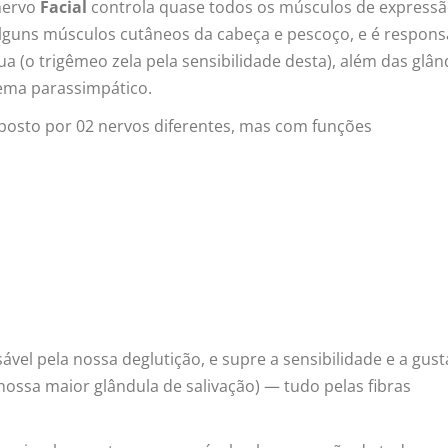
 nervo
Facial
controla quase todos os músculos de express
alguns músculos cutâneos da cabeça e pescoço, e é respons
ua (o trigêmeo zela pela sensibilidade desta), além das glân
stema parassimpático.
osto por 02 nervos diferentes, mas com funções
sável pela nossa deglutição, e supre a sensibilidade e a gus
nossa maior glândula de salivação) — tudo pelas fibras