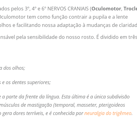
os pelos 3º, 4º e 6º NERVOS CRANIAIS (
Oculomotor
,
Trocl
 Oculomotor tem como função contrair a pupila e a lente
s olhos e facilitando nossa adaptação à mudanças de clarida
sável pela sensibilidade do nosso rosto. É dividido em trê
a dos olhos;
 e os dentes superiores;
e a parte da frente da língua. Esta última é a única subdivisão
 músculos de mastigação (temporal, masseter, pterigoideos
 gera dores terríveis, e é conhecida por
neuralgia do trigêmeo
.