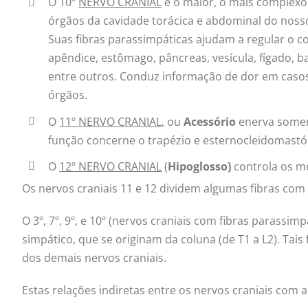
O 10º
NERVO CRANIAL
é o maior, o mais complexo
órgãos da cavidade torácica e abdominal do nos
Suas fibras parassimpáticas ajudam a regular o co
apêndice, estômago, pâncreas, vesícula, fígado, baç
entre outros. Conduz informação de dor em caso
órgãos.
O
11º NERVO CRANIAL,
ou
Acessório
enerva soment
função concerne o trapézio e esternocleidomastó
O
12º NERVO CRANIAL
(
Hipoglosso)
controla os m
Os nervos craniais 11 e 12 dividem algumas fibras com o
O 3º, 7º, 9º, e 10º (nervos craniais com fibras parass
simpático, que se originam da coluna (de T1 a L2). Tai
dos demais nervos craniais.
Estas relações indiretas entre os nervos craniais com