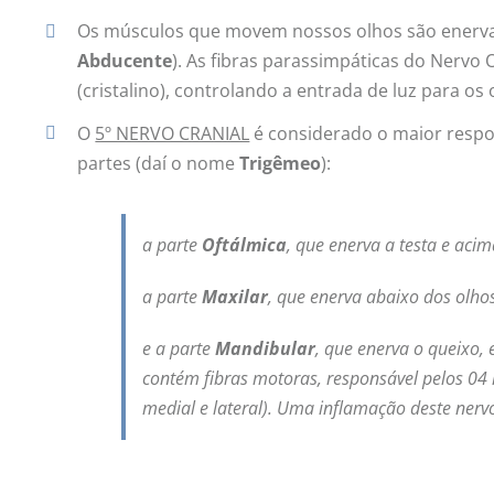
Os músculos que movem nossos olhos são enervad
Abducente
). As fibras parassimpáticas do Nervo
(cristalino), controlando a entrada de luz para o
O
5º NERVO CRANIAL
é considerado o maior respon
partes (daí o nome
Trigêmeo
):
a parte
Oftálmica
, que enerva a testa e acim
a parte
Maxilar
, que enerva abaixo dos olhos
e a parte
Mandibular
, que enerva o queixo, 
contém fibras motoras, responsável pelos 04
medial e lateral). Uma inflamação deste nervo