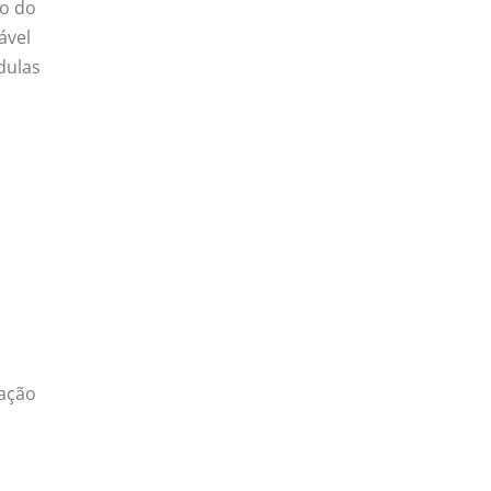
ão do
ável
dulas
tação