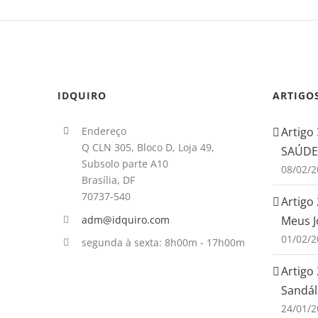
IDQUIRO
ARTIGO
Endereço
Artigo
Q CLN 305, Bloco D, Loja 49,
SAÚDE:
Subsolo parte A10
08/02/2
Brasília, DF
70737-540
Artigo 
adm@idquiro.com
Meus J
01/02/2
segunda à sexta: 8h00m - 17h00m
Artigo
Sandál
24/01/2