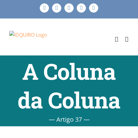
Ir
Facebook
Instagram
X
LinkedIn
E-
para
mail
o
conteúdo
A Coluna
da Coluna
— Artigo 37 —