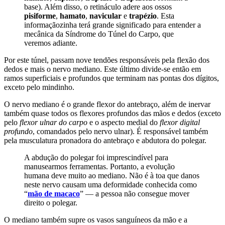
base). Além disso, o retináculo adere aos ossos
pisiforme
,
hamato
,
navicular
e
trapézio
. Esta
informaçãozinha terá grande significado para entender a
mecânica da Síndrome do Túnel do Carpo, que
veremos adiante.
Por este túnel, passam nove tendões responsáveis pela flexão dos
dedos e mais o nervo mediano. Este último divide-se então em
ramos superficiais e profundos que terminam nas pontas dos dígitos,
exceto pelo mindinho.
O nervo mediano é o grande flexor do antebraço, além de inervar
também quase todos os flexores profundos das mãos e dedos (exceto
pelo
flexor ulnar do carpo
e o aspecto medial do
flexor digital
profundo
, comandados pelo nervo ulnar). É responsável também
pela musculatura pronadora do antebraço e abdutora do polegar.
A abdução do polegar foi imprescindível para
manusearmos ferramentas. Portanto, a evolução
humana deve muito ao mediano. Não é à toa que danos
neste nervo causam uma deformidade conhecida como
“
mão de macaco
” — a pessoa não consegue mover
direito o polegar.
O mediano também supre os vasos sanguíneos da mão e a