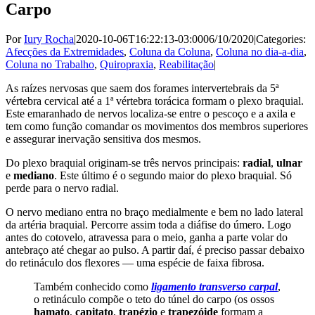
Carpo
Por
Iury Rocha
|
2020-10-06T16:22:13-03:00
06/10/2020
|
Categories:
Afecções da Extremidades
,
Coluna da Coluna
,
Coluna no dia-a-dia
,
Coluna no Trabalho
,
Quiropraxia
,
Reabilitação
|
As raízes nervosas que saem dos forames intervertebrais da 5ª
vértebra cervical até a 1ª vértebra torácica formam o plexo braquial.
Este emaranhado de nervos localiza-se entre o pescoço e a axila e
tem como função comandar os movimentos dos membros superiores
e assegurar inervação sensitiva dos mesmos.
Do plexo braquial originam-se três nervos principais:
radial
,
ulnar
e
mediano
. Este último é o segundo maior do plexo braquial. Só
perde para o nervo radial.
O nervo mediano entra no braço medialmente e bem no lado lateral
da artéria braquial. Percorre assim toda a diáfise do úmero. Logo
antes do cotovelo, atravessa para o meio, ganha a parte volar do
antebraço até chegar ao pulso. A partir daí, é preciso passar debaixo
do retináculo dos flexores — uma espécie de faixa fibrosa.
Também conhecido como
ligamento transverso
ca
rpa
l
,
o retináculo compõe o teto do túnel do carpo (os ossos
hamato
,
capitato
,
trapézio
e
trapezóide
formam a