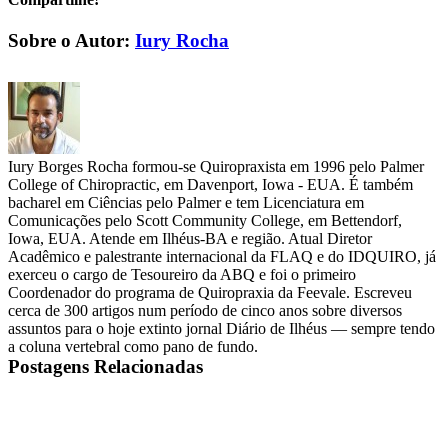
Facebook
X
LinkedIn
WhatsApp
E-
Sobre o Autor:
Iury Rocha
mail
Iury Borges Rocha formou-se Quiropraxista em 1996 pelo Palmer
College of Chiropractic, em Davenport, Iowa - EUA. É também
bacharel em Ciências pelo Palmer e tem Licenciatura em
Comunicações pelo Scott Community College, em Bettendorf,
Iowa, EUA. Atende em Ilhéus-BA e região. Atual Diretor
Acadêmico e palestrante internacional da FLAQ e do IDQUIRO, já
exerceu o cargo de Tesoureiro da ABQ e foi o primeiro
Coordenador do programa de Quiropraxia da Feevale. Escreveu
cerca de 300 artigos num período de cinco anos sobre diversos
assuntos para o hoje extinto jornal Diário de Ilhéus — sempre tendo
a coluna vertebral como pano de fundo.
Postagens Relacionadas