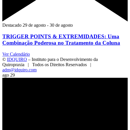
Destacado
29 de agosto
-
30 de agosto
TRIGGER POINTS & EXTREMIDADES: Uma
Combinação Poderosa no Tratamento da Coluna
Ver Calendário
©
IDQUIRO
– Instituto para o Desenvolvimento da
Quiropraxia | Todos os Direitos Reservados |
adm@idquiro.com
Facebook
Instagram
X
LinkedIn
E-
Toggle
ago
29
mail
Sliding
Bar
Area