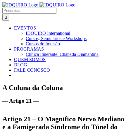
Ir
Facebook
Instagram
X
LinkedIn
E-
para
mail
Buscar
o
resultados
conteúdo
para:
EVENTOS
IDQUIRO International
Cursos, Seminários e Workshops
Cursos de Imersão
PROGRAMAS
Clínica Itinerante: Chapada Diamantina
QUEM SOMOS
BLOG
FALE CONOSCO
A Coluna da Coluna
— Artigo 21 —
Artigo 21 – O Magnífico Nervo Mediano
e a Famigerada Síndrome do Túnel do