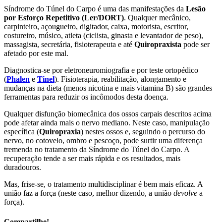
Síndrome do Túnel do Carpo é uma das manifestações da
Lesão
por Esforço Repetitivo (Ler/DORT)
. Qualquer mecânico,
carpinteiro, açougueiro, digitador, caixa, motorista, escritor,
costureiro, músico, atleta (ciclista, ginasta e levantador de peso),
massagista, secretária, fisioterapeuta e até
Quiropraxista
pode ser
afetado por este mal.
Diagnostica-se por eletroneuromiografia e por teste ortopédico
(
Phalen
e
Tinel
). Fisioterapia, reabilitação, alongamento e
mudanças na dieta (menos nicotina e mais vitamina B) são grandes
ferramentas para reduzir os incômodos desta doença.
Qualquer disfunção biomecânica dos ossos carpais descritos acima
pode afetar ainda mais o nervo mediano. Neste caso, manipulação
específica (
Quiropraxia
) nestes ossos e, seguindo o percurso do
nervo, no cotovelo, ombro e pescoço, pode surtir uma diferença
tremenda no tratamento da Síndrome do Túnel do Carpo. A
recuperação tende a ser mais rápida e os resultados, mais
duradouros.
Mas, frise-se, o tratamento multidisciplinar é bem mais eficaz. A
união faz a força (neste caso, melhor dizendo, a união
devolve
a
força).
Compartilhe!