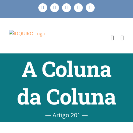
Ir
Facebook
Instagram
X
LinkedIn
E-
para
mail
o
conteúdo
A Coluna
da Coluna
— Artigo 201 —