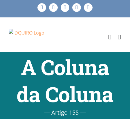
Ir
Facebook
Instagram
X
LinkedIn
E-
para
mail
o
conteúdo
A Coluna
da Coluna
— Artigo 155 —