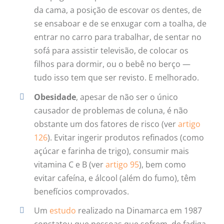
da cama, a posição de escovar os dentes, de
se ensaboar e de se enxugar com a toalha, de
entrar no carro para trabalhar, de sentar no
sofá para assistir televisão, de colocar os
filhos para dormir, ou o bebê no berço —
tudo isso tem que ser revisto. E melhorado.
Obesidade
, apesar de não ser o único
causador de problemas de coluna, é não
obstante um dos fatores de risco (ver
artigo
126
). Evitar ingerir produtos refinados (como
açúcar e farinha de trigo), consumir mais
vitamina C e B (ver
artigo 95
), bem como
evitar cafeína, e álcool (além do fumo), têm
benefícios comprovados.
Um
estudo
realizado na Dinamarca em 1987
constatou que pessoas que sofrem de fadiga,